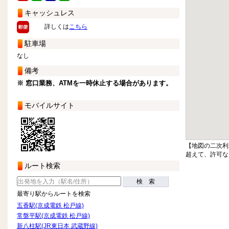
キャッシュレス
詳しくは
こちら
駐車場
なし
備考
※ 窓口業務、ATMを一時休止する場合があります。
モバイルサイト
【地図の二次利
超えて、許可な
ルート検索
検 索
最寄り駅からルートを検索
五香駅(京成電鉄 松戸線)
常盤平駅(京成電鉄 松戸線)
新八柱駅(JR東日本 武蔵野線)