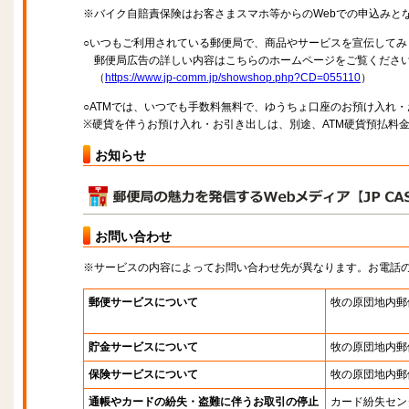
※バイク自賠責保険はお客さまスマホ等からのWebでの申込みと
○いつもご利用されている郵便局で、商品やサービスを宣伝してみ
郵便局広告の詳しい内容はこちらのホームページをご覧くださ
（
https://www.jp-comm.jp/showshop.php?CD=055110
）
○ATMでは、いつでも手数料無料で、ゆうちょ口座のお預け入れ
※硬貨を伴うお預け入れ・お引き出しは、別途、ATM硬貨預払料
お知らせ
お問い合わせ
※サービスの内容によってお問い合わせ先が異なります。お電話
郵便サービスについて
牧の原団地内郵
貯金サービスについて
牧の原団地内郵
保険サービスについて
牧の原団地内郵
通帳やカードの紛失・盗難に伴うお取引の停止
カード紛失セン