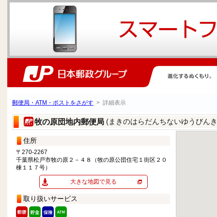
郵便局・ATM・ポストをさがす
> 詳細表示
(まきのはらだんちないゆうびんき
牧の原団地内郵便局
住所
〒270-2267
千葉県松戸市牧の原２－４８（牧の原公団住宅１街区２０
棟１１７号）
大きな地図で見る
取り扱いサービス