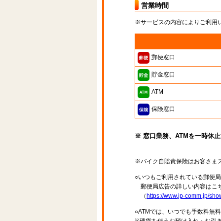
営業時間
※サービスの内容によりご利用
郵便窓口
貯金窓口
ATM
保険窓口
※ 窓口業務、ATMを一時休
※バイク自賠責保険はお客さま
○いつもご利用されている郵便
郵便局広告の詳しい内容はこち
（
https://www.jp-comm.jp/s
○ATMでは、いつでも手数料無