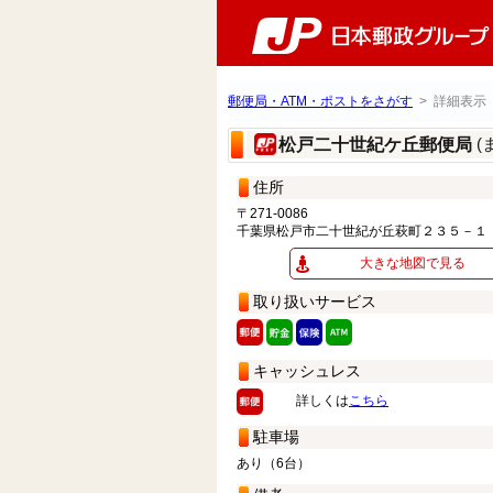
郵便局・ATM・ポストをさがす
> 詳細表示
(
松戸二十世紀ケ丘郵便局
住所
〒271-0086
千葉県松戸市二十世紀が丘萩町２３５－１
大きな地図で見る
取り扱いサービス
キャッシュレス
詳しくは
こちら
駐車場
あり（6台）