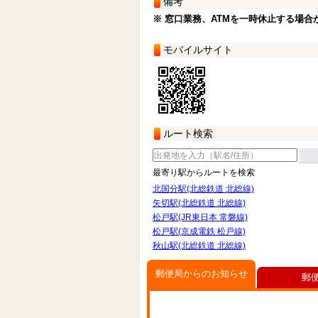
備考
※ 窓口業務、ATMを一時休止する場合
モバイルサイト
ルート検索
最寄り駅からルートを検索
北国分駅(北総鉄道 北総線)
矢切駅(北総鉄道 北総線)
松戸駅(JR東日本 常磐線)
松戸駅(京成電鉄 松戸線)
秋山駅(北総鉄道 北総線)
郵便局からのお知らせ
郵