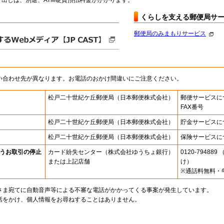
出しは、別途、ATM硬貨預払料金がかかります。
くらしを支える郵便局サ
郵便局のみまもりサービス
い合わせ先が異なります。お電話のおかけ間違いにご注意ください。
松戸二十世紀ケ丘郵便局
（日本郵便株式会社）
郵便サービスに
FAX番号
松戸二十世紀ケ丘郵便局
（日本郵便株式会社）
貯金サービスに
松戸二十世紀ケ丘郵便局
（日本郵便株式会社）
保険サービスに
うお取引の停止
カード紛失センター
（株式会社ゆうちょ銀行）
0120-7948
または上記店舗
け）
※通話料無料・
さま宛てに自動音声等による不審な電話がかかってくる事案が発生しています。
話をかけ、個人情報をお尋ねすることはありません。
。