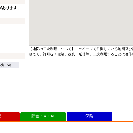
があります。
【地図の二次利用について】このページで公開している地図及び
超えて、許可なく複製、改変、送信等、二次利用することは著作
検 索
便
貯金・ＡＴＭ
保険