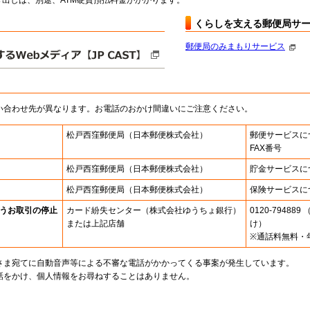
出しは、別途、ATM硬貨預払料金がかかります。
くらしを支える郵便局サ
郵便局のみまもりサービス
い合わせ先が異なります。お電話のおかけ間違いにご注意ください。
松戸西窪郵便局
（日本郵便株式会社）
郵便サービスに
FAX番号
松戸西窪郵便局
（日本郵便株式会社）
貯金サービスに
松戸西窪郵便局
（日本郵便株式会社）
保険サービスに
うお取引の停止
カード紛失センター
（株式会社ゆうちょ銀行）
0120-7948
または上記店舗
け）
※通話料無料・
さま宛てに自動音声等による不審な電話がかかってくる事案が発生しています。
話をかけ、個人情報をお尋ねすることはありません。
。