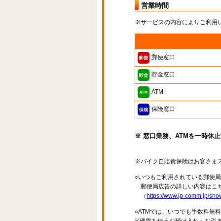
営業時間
※サービスの内容によりご利用
郵便窓口
貯金窓口
ATM
保険窓口
※ 窓口業務、ATMを一時休
※バイク自賠責保険はお客さま
○いつもご利用されている郵便
郵便局広告の詳しい内容はこち
（
https://www.jp-comm.jp/s
○ATMでは、いつでも手数料無