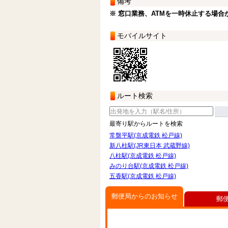
備考
※ 窓口業務、ATMを一時休止する場合
モバイルサイト
ルート検索
最寄り駅からルートを検索
常盤平駅(京成電鉄 松戸線)
新八柱駅(JR東日本 武蔵野線)
八柱駅(京成電鉄 松戸線)
みのり台駅(京成電鉄 松戸線)
五香駅(京成電鉄 松戸線)
郵便局からのお知らせ
郵