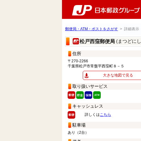
郵便局・ATM・ポストをさがす
> 詳細表示
(まつどに
松戸西窪郵便局
住所
〒270-2266
千葉県松戸市常盤平西窪町８－５
大きな地図で見る
取り扱いサービス
キャッシュレス
詳しくは
こちら
駐車場
あり（2台）