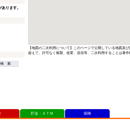
があります。
【地図の二次利用について】このページで公開している地図及び
超えて、許可なく複製、改変、送信等、二次利用することは著作
検 索
便
貯金・ＡＴＭ
保険