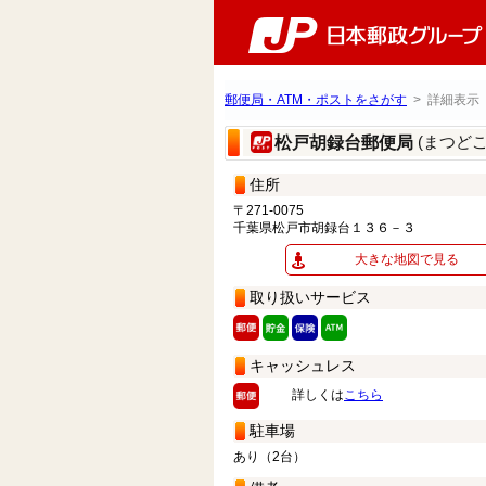
郵便局・ATM・ポストをさがす
> 詳細表示
(まつど
松戸胡録台郵便局
住所
〒271-0075
千葉県松戸市胡録台１３６－３
大きな地図で見る
取り扱いサービス
キャッシュレス
詳しくは
こちら
駐車場
あり（2台）