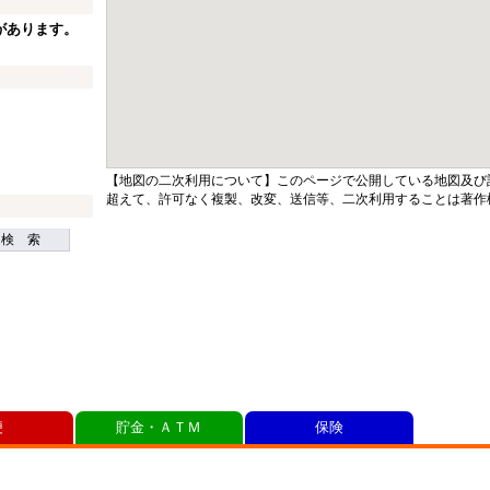
があります。
【地図の二次利用について】このページで公開している地図及び
超えて、許可なく複製、改変、送信等、二次利用することは著作
検 索
便
貯金・ＡＴＭ
保険