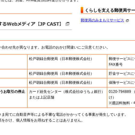
出しは、別途、ATM硬貨預払料金がかかります。
くらしを支える郵便局サ
郵便局のみまもりサービス
い合わせ先が異なります。お電話のおかけ間違いにご注意ください。
松戸胡録台郵便局
（日本郵便株式会社）
郵便サービスに
FAX番号
松戸胡録台郵便局
（日本郵便株式会社）
貯金サービスに
松戸胡録台郵便局
（日本郵便株式会社）
保険サービスに
うお取引の停止
カード紛失センター
（株式会社ゆうちょ銀行）
0120-7948
または上記店舗
け）
※通話料無料・
さま宛てに自動音声等による不審な電話がかかってくる事案が発生しています。
話をかけ、個人情報をお尋ねすることはありません。
。