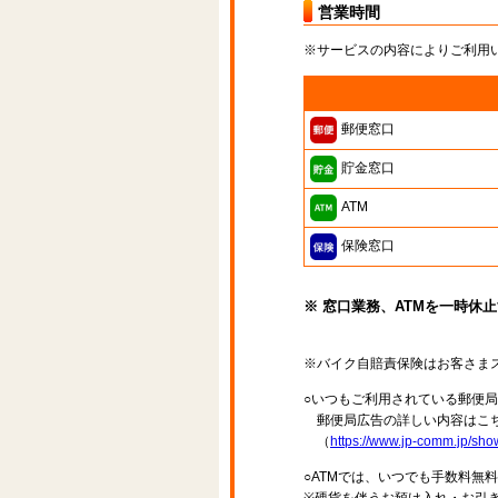
営業時間
※サービスの内容によりご利用
郵便窓口
貯金窓口
ATM
保険窓口
※ 窓口業務、ATMを一時休
※バイク自賠責保険はお客さま
○いつもご利用されている郵便
郵便局広告の詳しい内容はこち
（
https://www.jp-comm.jp/s
○ATMでは、いつでも手数料無