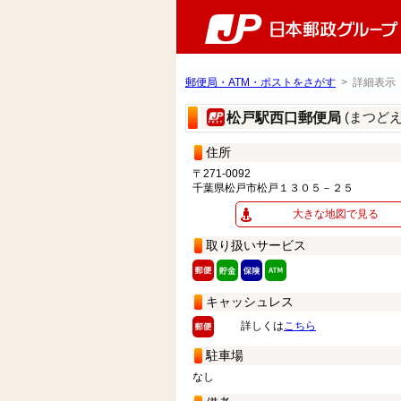
郵便局・ATM・ポストをさがす
> 詳細表示
(まつど
松戸駅西口郵便局
住所
〒271-0092
千葉県松戸市松戸１３０５－２５
大きな地図で見る
取り扱いサービス
キャッシュレス
詳しくは
こちら
駐車場
なし