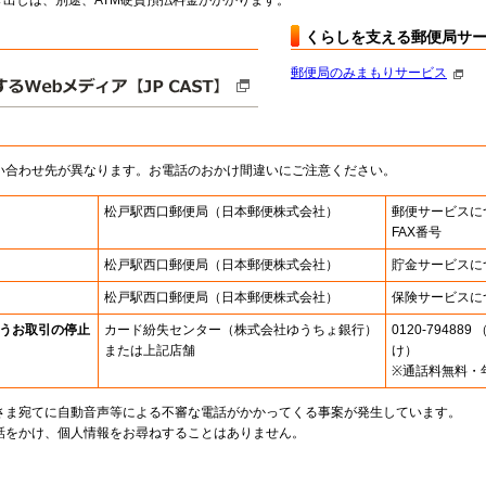
出しは、別途、ATM硬貨預払料金がかかります。
くらしを支える郵便局サ
郵便局のみまもりサービス
い合わせ先が異なります。お電話のおかけ間違いにご注意ください。
松戸駅西口郵便局
（日本郵便株式会社）
郵便サービスに
FAX番号
松戸駅西口郵便局
（日本郵便株式会社）
貯金サービスに
松戸駅西口郵便局
（日本郵便株式会社）
保険サービスに
うお取引の停止
カード紛失センター
（株式会社ゆうちょ銀行）
0120-7948
または上記店舗
け）
※通話料無料・
さま宛てに自動音声等による不審な電話がかかってくる事案が発生しています。
話をかけ、個人情報をお尋ねすることはありません。
。