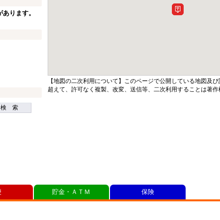
があります。
【地図の二次利用について】このページで公開している地図及び
超えて、許可なく複製、改変、送信等、二次利用することは著作
検 索
便
貯金・ＡＴＭ
保険