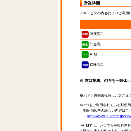
営業時間
※サービスの内容によりご利用
郵便窓口
貯金窓口
ATM
保険窓口
※ 窓口業務、ATMを一時休
※バイク自賠責保険はお客さま
○いつもご利用されている郵便
郵便局広告の詳しい内容はこち
（
https://www.jp-comm.jp/s
○ATMでは、いつでも手数料無