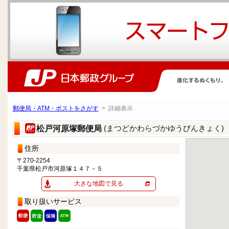
郵便局・ATM・ポストをさがす
> 詳細表示
(まつどかわらづかゆうびんきょく)
松戸河原塚郵便局
住所
〒270-2254
千葉県松戸市河原塚１４７－５
大きな地図で見る
取り扱いサービス