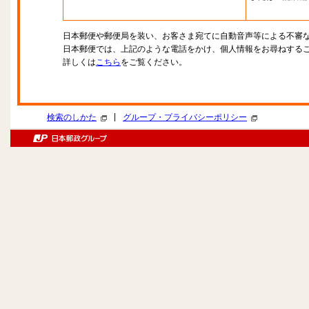
日本郵便や郵便局を装い、お客さま宛てに自動音声等による不審
日本郵便では、上記のような電話をかけ、個人情報をお尋ねする
詳しくは
こちら
をご覧ください。
|
検索のしかた
グループ・プライバシーポリシー