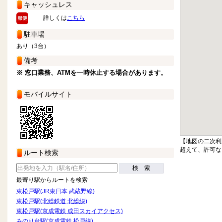
キャッシュレス
詳しくは
こちら
駐車場
あり（3台）
備考
※ 窓口業務、ATMを一時休止する場合があります。
モバイルサイト
【地図の二次利
超えて、許可な
ルート検索
検 索
最寄り駅からルートを検索
東松戸駅(JR東日本 武蔵野線)
東松戸駅(北総鉄道 北総線)
東松戸駅(京成電鉄 成田スカイアクセス)
みのり台駅(京成電鉄 松戸線)