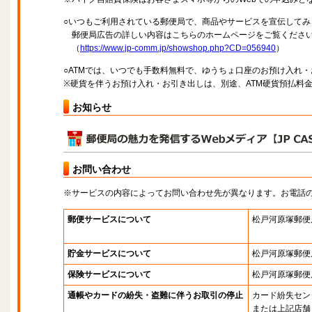
○いつもご利用されている郵便局で、商品やサービスを宣伝してみ
郵便局広告の詳しい内容はこちらのホームページをご覧くださ
（
https://www.jp-comm.jp/showshop.php?CD=056940
）
○ATMでは、いつでも手数料無料で、ゆうちょ口座のお預け入れ
※硬貨を伴うお預け入れ・お引き出しは、別途、ATM硬貨預払料
お知らせ
お問い合わせ
※サービスの内容によってお問い合わせ先が異なります。お電話
郵便サービスについて
松戸河原塚郵便
貯金サービスについて
松戸河原塚郵便
保険サービスについて
松戸河原塚郵便
通帳やカードの紛失・盗難に伴うお取引の停止
カード紛失セン
または上記店舗