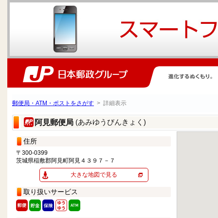
郵便局・ATM・ポストをさがす
> 詳細表示
(あみゆうびんきょく)
阿見郵便局
住所
〒300-0399
茨城県稲敷郡阿見町阿見４３９７－７
大きな地図で見る
取り扱いサービス