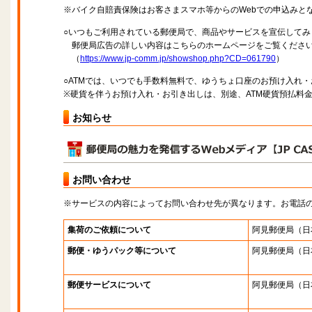
※バイク自賠責保険はお客さまスマホ等からのWebでの申込みと
○いつもご利用されている郵便局で、商品やサービスを宣伝してみ
郵便局広告の詳しい内容はこちらのホームページをご覧くださ
（
https://www.jp-comm.jp/showshop.php?CD=061790
）
○ATMでは、いつでも手数料無料で、ゆうちょ口座のお預け入れ
※硬貨を伴うお預け入れ・お引き出しは、別途、ATM硬貨預払料
お知らせ
お問い合わせ
※サービスの内容によってお問い合わせ先が異なります。お電話
集荷のご依頼について
阿見郵便局
（日
郵便・ゆうパック等について
阿見郵便局
（日
郵便サービスについて
阿見郵便局
（日