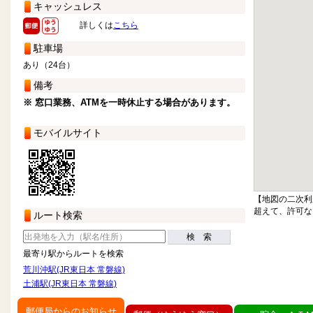
キャッシュレス
詳しくは
こちら
駐車場
あり（24台）
備考
※ 窓口業務、ATMを一時休止する場合があります。
モバイルサイト
【地図の二次利
超えて、許可な
ルート検索
検 索
最寄り駅からルートを検索
荒川沖駅(JR東日本 常磐線)
土浦駅(JR東日本 常磐線)
郵便局からのお知らせ