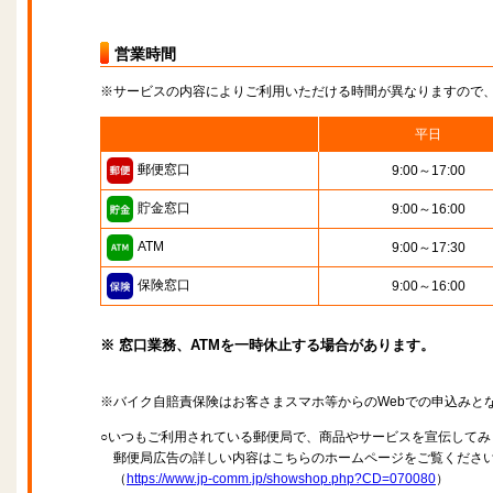
営業時間
※サービスの内容によりご利用いただける時間が異なりますので
平日
郵便窓口
9:00～17:00
貯金窓口
9:00～16:00
ATM
9:00～17:30
保険窓口
9:00～16:00
※ 窓口業務、ATMを一時休止する場合があります。
※バイク自賠責保険はお客さまスマホ等からのWebでの申込みと
○いつもご利用されている郵便局で、商品やサービスを宣伝してみ
郵便局広告の詳しい内容はこちらのホームページをご覧くださ
（
https://www.jp-comm.jp/showshop.php?CD=070080
）