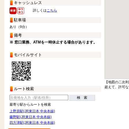
キャッシュレス
詳しくは
こちら
駐車場
あり（9台）
備考
※ 窓口業務、ATMを一時休止する場合があります。
モバイルサイト
【地図の二次利
超えて、許可な
ルート検索
検 索
最寄り駅からルートを検索
上野原駅(JR東日本 中央本線)
藤野駅(JR東日本 中央本線)
四方津駅(JR東日本 中央本線)