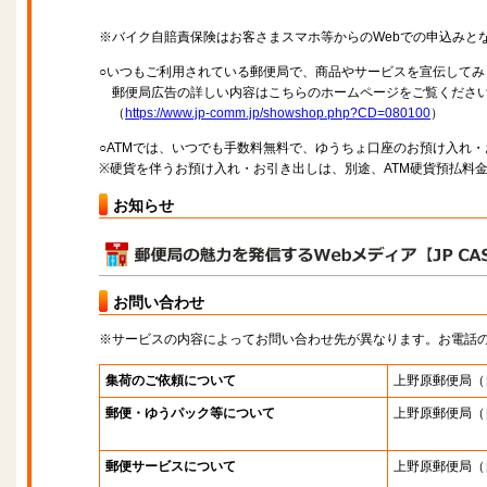
※バイク自賠責保険はお客さまスマホ等からのWebでの申込みと
○いつもご利用されている郵便局で、商品やサービスを宣伝してみ
郵便局広告の詳しい内容はこちらのホームページをご覧くださ
（
https://www.jp-comm.jp/showshop.php?CD=080100
）
○ATMでは、いつでも手数料無料で、ゆうちょ口座のお預け入れ
※硬貨を伴うお預け入れ・お引き出しは、別途、ATM硬貨預払料
お知らせ
お問い合わせ
※サービスの内容によってお問い合わせ先が異なります。お電話
集荷のご依頼について
上野原郵便局
（
郵便・ゆうパック等について
上野原郵便局
（
郵便サービスについて
上野原郵便局
（