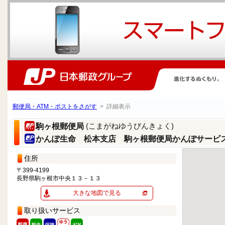
郵便局・ATM・ポストをさがす
> 詳細表示
(こまがねゆうびんきょく)
駒ヶ根郵便局
かんぽ生命 松本支店 駒ヶ根郵便局かんぽサービ
住所
〒399-4199
長野県駒ヶ根市中央１３－１３
大きな地図で見る
取り扱いサービス