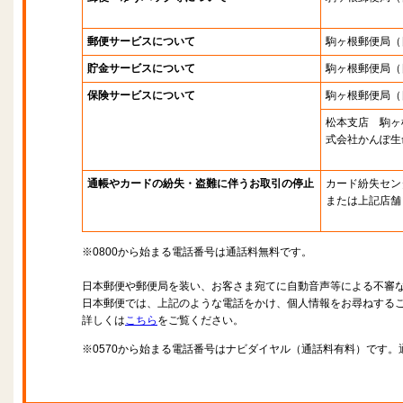
郵便サービスについて
駒ヶ根郵便局
（
貯金サービスについて
駒ヶ根郵便局
（
保険サービスについて
駒ヶ根郵便局
（
松本支店 駒ヶ
式会社かんぽ生
通帳やカードの紛失・盗難に伴うお取引の停止
カード紛失セン
または上記店舗
※0800から始まる電話番号は通話料無料です。
日本郵便や郵便局を装い、お客さま宛てに自動音声等による不審
日本郵便では、上記のような電話をかけ、個人情報をお尋ねする
詳しくは
こちら
をご覧ください。
※0570から始まる電話番号はナビダイヤル（通話料有料）です