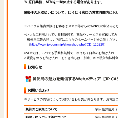
※ 窓口業務、ATMを一時休止する場合があります。
※郵便のお取扱いについて、ゆうゆう窓口の営業時間内にお
※バイク自賠責保険はお客さまスマホ等からのWebでの申込みと
○いつもご利用されている郵便局で、商品やサービスを宣伝してみ
郵便局広告の詳しい内容はこちらのホームページをご覧くださ
（
https://www.jp-comm.jp/showshop.php?CD=110220
）
○ATMでは、いつでも手数料無料で、ゆうちょ口座のお預け入れ
※硬貨を伴うお預け入れ・お引き出しは、別途、ATM硬貨預払料
お知らせ
お問い合わせ
※サービスの内容によってお問い合わせ先が異なります。お電話
集荷のご依頼について
駒ヶ根郵便局
（
郵便・ゆうパック等について
駒ヶ根郵便局
（