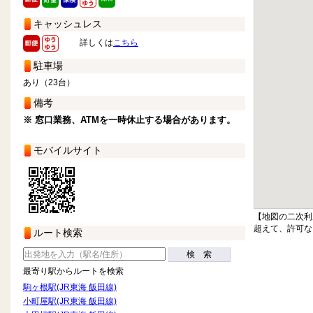
キャッシュレス
詳しくは
こちら
駐車場
あり（23台）
備考
※ 窓口業務、ATMを一時休止する場合があります。
モバイルサイト
【地図の二次利
超えて、許可な
ルート検索
検 索
最寄り駅からルートを検索
駒ヶ根駅(JR東海 飯田線)
小町屋駅(JR東海 飯田線)