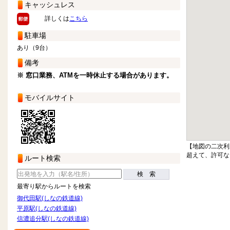
キャッシュレス
詳しくは
こちら
駐車場
あり（9台）
備考
※ 窓口業務、ATMを一時休止する場合があります。
モバイルサイト
【地図の二次利
超えて、許可な
ルート検索
検 索
最寄り駅からルートを検索
御代田駅(しなの鉄道線)
平原駅(しなの鉄道線)
信濃追分駅(しなの鉄道線)