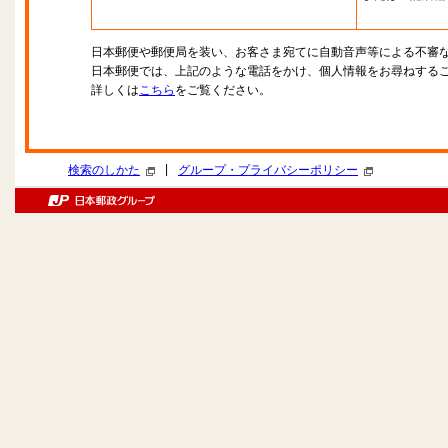
日本郵便や郵便局を装い、お客さま宛てに自動音声等による不審
日本郵便では、上記のような電話をかけ、個人情報をお尋ねする
詳しくは
こちら
をご覧ください。
|
検索のしかた
グループ・プライバシーポリシー