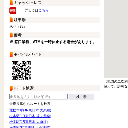
キャッシュレス
詳しくは
こちら
駐車場
あり（3台）
備考
※ 窓口業務、ATMを一時休止する場合があります。
モバイルサイト
【地図の二次利
超えて、許可な
ルート検索
検 索
最寄り駅からルートを検索
北松本駅(JR東日本 大糸線)
松本駅(JR東日本 篠ノ井線)
松本駅(JR東日本 大糸線)
松本駅(松本電鉄 上高地線)