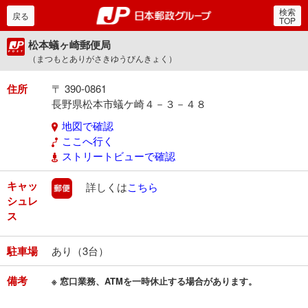
検索
郵便局・日本郵政グルー
戻る
TOP
松本蟻ヶ崎郵便局
（まつもとありがさきゆうびんきょく）
住所
〒 390-0861
長野県松本市蟻ケ崎４－３－４８
地図で確認
ここへ行く
ストリートビューで確認
キャッ
郵便
詳しくは
こちら
シュレ
ス
駐車場
あり（3台）
備考
※ 窓口業務、ATMを一時休止する場合があります。