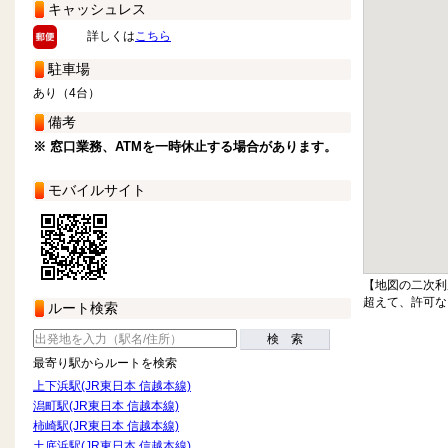
キャッシュレス
詳しくは
こちら
駐車場
あり（4台）
備考
※ 窓口業務、ATMを一時休止する場合があります。
モバイルサイト
【地図の二次利
超えて、許可な
ルート検索
検 索
最寄り駅からルートを検索
上下浜駅(JR東日本 信越本線)
潟町駅(JR東日本 信越本線)
柿崎駅(JR東日本 信越本線)
土底浜駅(JR東日本 信越本線)