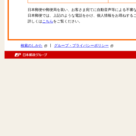
日本郵便や郵便局を装い、お客さま宛てに自動音声等による不審
日本郵便では、上記のような電話をかけ、個人情報をお尋ねする
詳しくは
こちら
をご覧ください。
|
検索のしかた
グループ・プライバシーポリシー