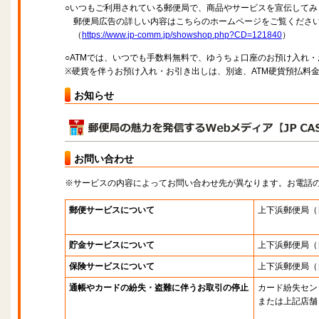
○いつもご利用されている郵便局で、商品やサービスを宣伝してみ
郵便局広告の詳しい内容はこちらのホームページをご覧くださ
（
https://www.jp-comm.jp/showshop.php?CD=121840
）
○ATMでは、いつでも手数料無料で、ゆうちょ口座のお預け入れ
※硬貨を伴うお預け入れ・お引き出しは、別途、ATM硬貨預払料
お知らせ
お問い合わせ
※サービスの内容によってお問い合わせ先が異なります。お電話
郵便サービスについて
上下浜郵便局
（
貯金サービスについて
上下浜郵便局
（
保険サービスについて
上下浜郵便局
（
通帳やカードの紛失・盗難に伴うお取引の停止
カード紛失セン
または上記店舗