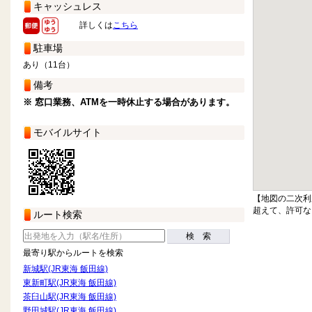
キャッシュレス
詳しくは
こちら
駐車場
あり（11台）
備考
※ 窓口業務、ATMを一時休止する場合があります。
モバイルサイト
【地図の二次利
超えて、許可な
ルート検索
検 索
最寄り駅からルートを検索
新城駅(JR東海 飯田線)
東新町駅(JR東海 飯田線)
茶臼山駅(JR東海 飯田線)
野田城駅(JR東海 飯田線)