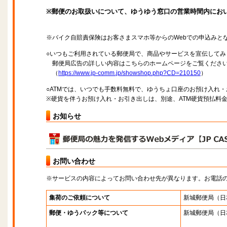
※郵便のお取扱いについて、ゆうゆう窓口の営業時間内にお
※バイク自賠責保険はお客さまスマホ等からのWebでの申込みと
○いつもご利用されている郵便局で、商品やサービスを宣伝してみ
郵便局広告の詳しい内容はこちらのホームページをご覧くださ
（
https://www.jp-comm.jp/showshop.php?CD=210150
）
○ATMでは、いつでも手数料無料で、ゆうちょ口座のお預け入れ
※硬貨を伴うお預け入れ・お引き出しは、別途、ATM硬貨預払料
お知らせ
お問い合わせ
※サービスの内容によってお問い合わせ先が異なります。お電話
集荷のご依頼について
新城郵便局
（日
郵便・ゆうパック等について
新城郵便局
（日