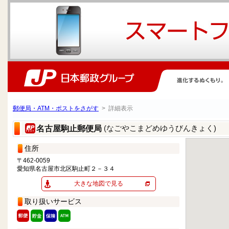
郵便局・ATM・ポストをさがす
> 詳細表示
(なごやこまどめゆうびんきょく)
名古屋駒止郵便局
住所
〒462-0059
愛知県名古屋市北区駒止町２－３４
大きな地図で見る
取り扱いサービス