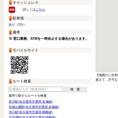
キャッシュレス
詳しくは
こちら
駐車場
あり（2台）
備考
※ 窓口業務、ATMを一時休止する場合があります。
モバイルサイト
【地図の二次利
超えて、許可な
ルート検索
検 索
最寄り駅からルートを検索
黒川駅(名古屋市交通局 名城線)
名城公園駅(名古屋市交通局 名城線)
浄心駅(名古屋市交通局 鶴舞線)
庄内通駅(名古屋市交通局 鶴舞線)