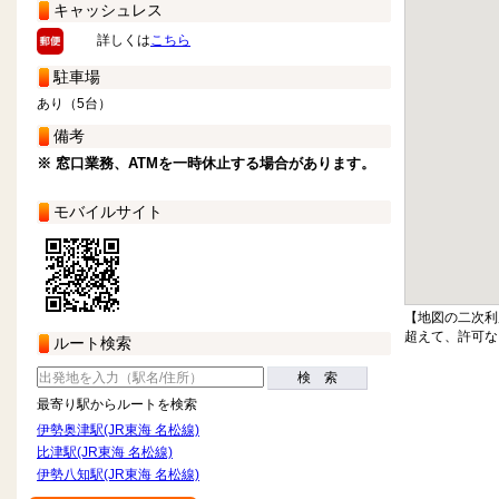
キャッシュレス
詳しくは
こちら
駐車場
あり（5台）
備考
※ 窓口業務、ATMを一時休止する場合があります。
モバイルサイト
【地図の二次利
超えて、許可な
ルート検索
検 索
最寄り駅からルートを検索
伊勢奥津駅(JR東海 名松線)
比津駅(JR東海 名松線)
伊勢八知駅(JR東海 名松線)