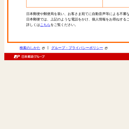
日本郵便や郵便局を装い、お客さま宛てに自動音声等による不審
日本郵便では、上記のような電話をかけ、個人情報をお尋ねする
詳しくは
こちら
をご覧ください。
|
検索のしかた
グループ・プライバシーポリシー