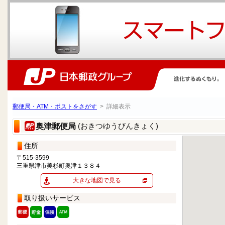
郵便局・ATM・ポストをさがす
> 詳細表示
(おきつゆうびんきょく)
奥津郵便局
住所
〒515-3599
三重県津市美杉町奥津１３８４
大きな地図で見る
取り扱いサービス