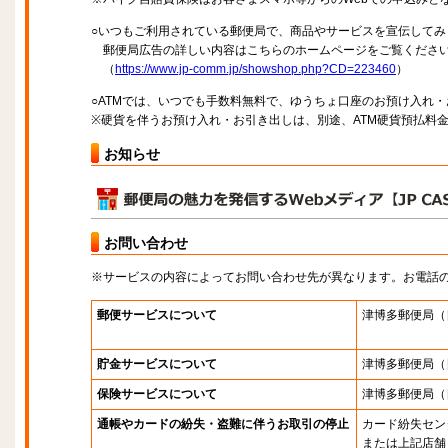
○いつもご利用されている郵便局で、商品やサービスを宣伝してみ
郵便局広告の詳しい内容はこちらのホームページをご覧くださ
（
https://www.jp-comm.jp/showshop.php?CD=223460
）
○ATMでは、いつでも手数料無料で、ゆうちょ口座のお預け入れ
※硬貨を伴うお預け入れ・お引き出しは、別途、ATM硬貨預払料
お知らせ
お問い合わせ
※サービスの内容によってお問い合わせ先が異なります。お電話
郵便サービスについて
津博多郵便局
（
貯金サービスについて
津博多郵便局
（
保険サービスについて
津博多郵便局
（
通帳やカードの紛失・盗難に伴うお取引の停止
カード紛失セン
または上記店舗