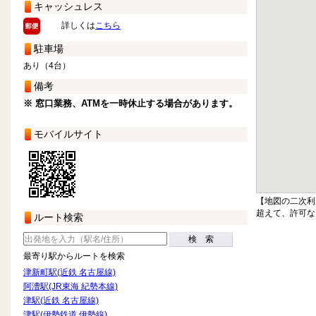
キャッシュレス
詳しくは
こちら
駐車場
あり（4台）
備考
※ 窓口業務、ATMを一時休止する場合があります。
モバイルサイト
【地図の二次利
超えて、許可な
ルート検索
検 索
最寄り駅からルートを検索
津新町駅(近鉄 名古屋線)
阿漕駅(JR東海 紀勢本線)
津駅(近鉄 名古屋線)
津駅(伊勢鉄道 伊勢線)