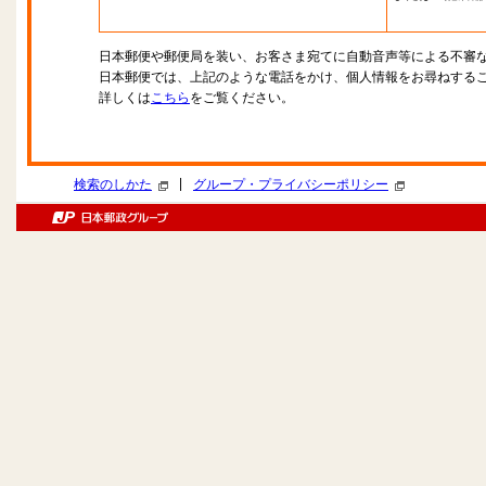
日本郵便や郵便局を装い、お客さま宛てに自動音声等による不審
日本郵便では、上記のような電話をかけ、個人情報をお尋ねする
詳しくは
こちら
をご覧ください。
|
検索のしかた
グループ・プライバシーポリシー