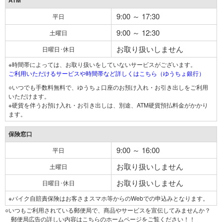
ATM
9:00 ～ 17:30
平日
9:00 ～ 12:30
土曜日
お取り扱いしません
日曜日･休日
※時間帯によっては、お取り扱いをしていないサービスがございます。
ご利用いただけるサービスや時間帯など詳しくはこちら（ゆうちょ銀行）
○いつでも手数料無料で、ゆうちょ口座のお預け入れ・お引き出しをご利用
いただけます。
※硬貨を伴うお預け入れ・お引き出しは、別途、ATM硬貨預払料金がかかり
ます。
保険窓口
9:00 ～ 16:00
平日
お取り扱いしません
土曜日
お取り扱いしません
日曜日･休日
※バイク自賠責保険はお客さまスマホ等からのWebでの申込みとなります。
○いつもご利用されている郵便局で、商品やサービスを宣伝してみませんか？
郵便局広告の詳しい内容はこちらのホームページをご覧ください！！