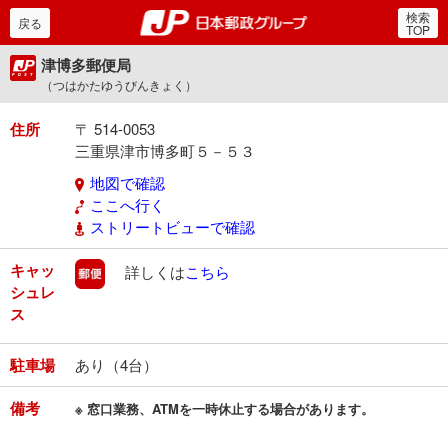
検索
郵便局・日本郵政グルー
戻る
TOP
津博多郵便局
（つはかたゆうびんきょく）
住所
〒 514-0053
三重県津市博多町５－５３
地図で確認
ここへ行く
ストリートビューで確認
キャッ
郵便
詳しくは
こちら
シュレ
ス
駐車場
あり（4台）
備考
※ 窓口業務、ATMを一時休止する場合があります。