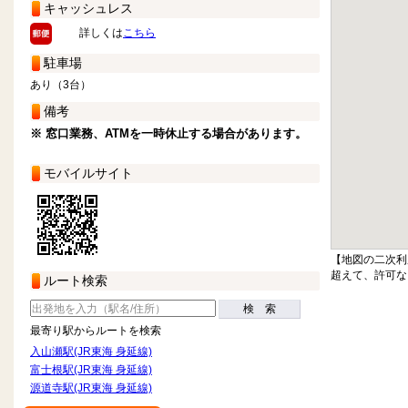
キャッシュレス
詳しくは
こちら
駐車場
あり（3台）
備考
※ 窓口業務、ATMを一時休止する場合があります。
モバイルサイト
【地図の二次利
超えて、許可な
ルート検索
検 索
最寄り駅からルートを検索
入山瀬駅(JR東海 身延線)
富士根駅(JR東海 身延線)
源道寺駅(JR東海 身延線)