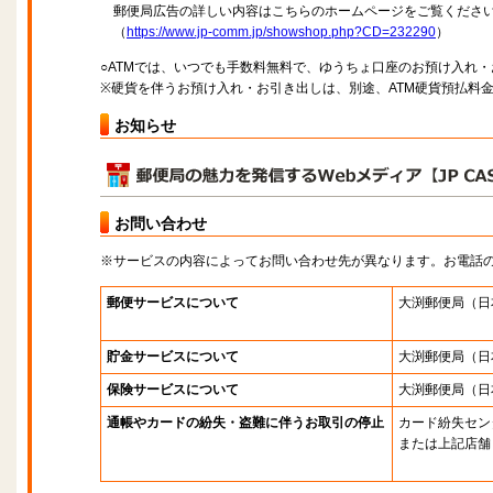
郵便局広告の詳しい内容はこちらのホームページをご覧くださ
（
https://www.jp-comm.jp/showshop.php?CD=232290
）
○ATMでは、いつでも手数料無料で、ゆうちょ口座のお預け入れ
※硬貨を伴うお預け入れ・お引き出しは、別途、ATM硬貨預払料
お知らせ
お問い合わせ
※サービスの内容によってお問い合わせ先が異なります。お電話
郵便サービスについて
大渕郵便局
（日
貯金サービスについて
大渕郵便局
（日
保険サービスについて
大渕郵便局
（日
通帳やカードの紛失・盗難に伴うお取引の停止
カード紛失セン
または上記店舗