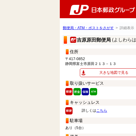
郵便局・ATM・ポストをさがす
> 詳細表示
(よしわら
吉原原田郵便局
住所
〒417-0852
静岡県富士市原田２１３－１３
大きな地図で見る
取り扱いサービス
キャッシュレス
詳しくは
こちら
駐車場
あり（5台）