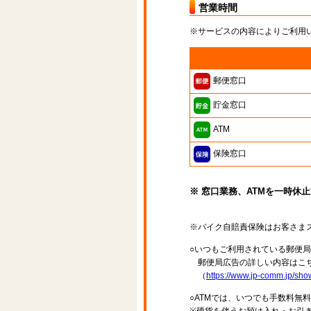
営業時間
※サービスの内容によりご利用
郵便窓口
貯金窓口
ATM
保険窓口
※ 窓口業務、ATMを一時休
※バイク自賠責保険はお客さま
○いつもご利用されている郵便
郵便局広告の詳しい内容はこち
（
https://www.jp-comm.jp/s
○ATMでは、いつでも手数料無