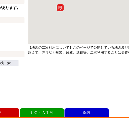
があります。
【地図の二次利用について】このページで公開している地図及び
超えて、許可なく複製、改変、送信等、二次利用することは著作
検 索
便
貯金・ＡＴＭ
保険