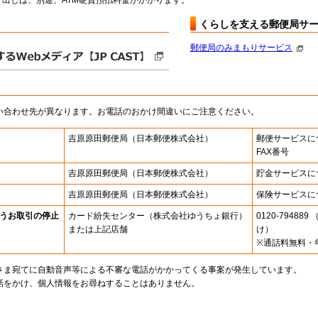
出しは、別途、ATM硬貨預払料金がかかります。
くらしを支える郵便局サ
郵便局のみまもりサービス
い合わせ先が異なります。お電話のおかけ間違いにご注意ください。
吉原原田郵便局
（日本郵便株式会社）
郵便サービスに
FAX番号
吉原原田郵便局
（日本郵便株式会社）
貯金サービスに
吉原原田郵便局
（日本郵便株式会社）
保険サービスに
うお取引の停止
カード紛失センター
（株式会社ゆうちょ銀行）
0120-7948
または上記店舗
け）
※通話料無料・
さま宛てに自動音声等による不審な電話がかかってくる事案が発生しています。
話をかけ、個人情報をお尋ねすることはありません。
。