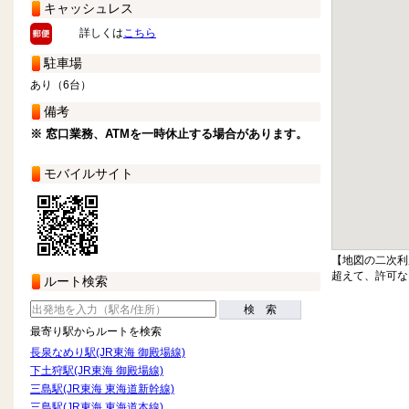
キャッシュレス
詳しくは
こちら
駐車場
あり（6台）
備考
※ 窓口業務、ATMを一時休止する場合があります。
モバイルサイト
【地図の二次利
超えて、許可な
ルート検索
検 索
最寄り駅からルートを検索
長泉なめり駅(JR東海 御殿場線)
下土狩駅(JR東海 御殿場線)
三島駅(JR東海 東海道新幹線)
三島駅(JR東海 東海道本線)