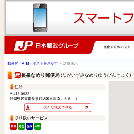
郵便局・ATM・ポストをさがす
> 詳細表示
(ながいずみなめりゆうびんきょく)
長泉なめり郵便局
住所
〒411-0933
静岡県駿東郡長泉町納米里原添１６８－１
大きな地図で見る
取り扱いサービス