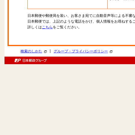
日本郵便や郵便局を装い、お客さま宛てに自動音声等による不審
日本郵便では、上記のような電話をかけ、個人情報をお尋ねする
詳しくは
こちら
をご覧ください。
|
検索のしかた
グループ・プライバシーポリシー