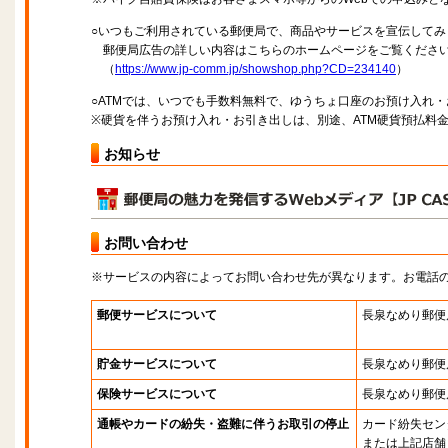
○いつもご利用されている郵便局で、商品やサービスを宣伝してみ
郵便局広告の詳しい内容はこちらのホームページをご覧くださ
（
https://www.jp-comm.jp/showshop.php?CD=234140
）
○ATMでは、いつでも手数料無料で、ゆうちょ口座のお預け入れ
※硬貨を伴うお預け入れ・お引き出しは、別途、ATM硬貨預払料
お知らせ
お問い合わせ
※サービスの内容によってお問い合わせ先が異なります。お電話
郵便サービスについて
長泉なめり郵便
貯金サービスについて
長泉なめり郵便
保険サービスについて
長泉なめり郵便
通帳やカードの紛失・盗難に伴うお取引の停止
カード紛失セン
または上記店舗