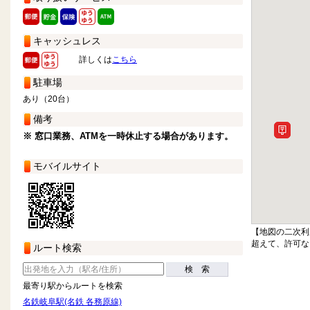
キャッシュレス
詳しくは
こちら
駐車場
あり（20台）
備考
※ 窓口業務、ATMを一時休止する場合があります。
モバイルサイト
【地図の二次利
超えて、許可な
ルート検索
検 索
最寄り駅からルートを検索
名鉄岐阜駅(名鉄 各務原線)