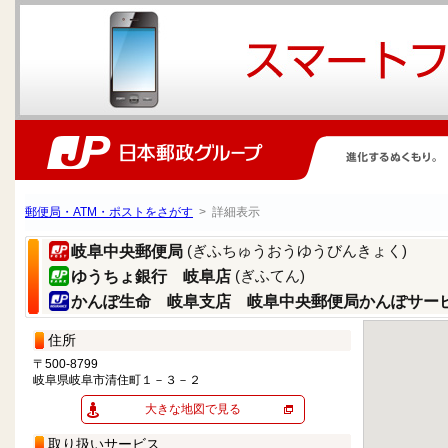
郵便局・ATM・ポストをさがす
> 詳細表示
(ぎふちゅうおうゆうびんきょく)
岐阜中央郵便局
(ぎふてん)
ゆうちょ銀行 岐阜店
かんぽ生命 岐阜支店 岐阜中央郵便局かんぽサー
住所
〒500-8799
岐阜県岐阜市清住町１－３－２
大きな地図で見る
取り扱いサービス