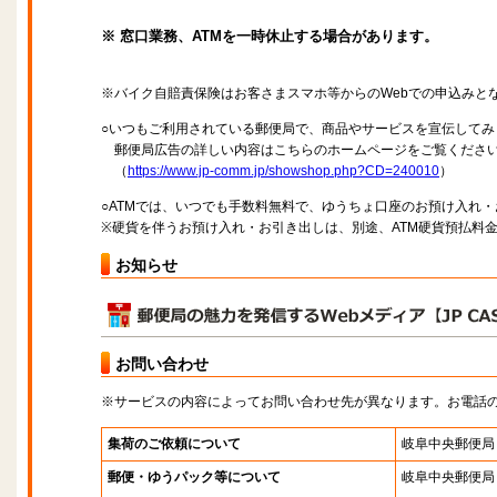
※ 窓口業務、ATMを一時休止する場合があります。
※バイク自賠責保険はお客さまスマホ等からのWebでの申込みと
○いつもご利用されている郵便局で、商品やサービスを宣伝してみ
郵便局広告の詳しい内容はこちらのホームページをご覧くださ
（
https://www.jp-comm.jp/showshop.php?CD=240010
）
○ATMでは、いつでも手数料無料で、ゆうちょ口座のお預け入れ
※硬貨を伴うお預け入れ・お引き出しは、別途、ATM硬貨預払料
お知らせ
お問い合わせ
※サービスの内容によってお問い合わせ先が異なります。お電話
集荷のご依頼について
岐阜中央郵便局
郵便・ゆうパック等について
岐阜中央郵便局