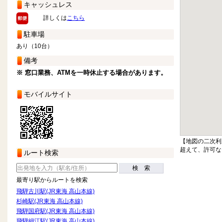
キャッシュレス
詳しくは
こちら
駐車場
あり（10台）
備考
※ 窓口業務、ATMを一時休止する場合があります。
モバイルサイト
【地図の二次利
超えて、許可な
ルート検索
検 索
最寄り駅からルートを検索
飛騨古川駅(JR東海 高山本線)
杉崎駅(JR東海 高山本線)
飛騨国府駅(JR東海 高山本線)
飛騨細江駅(JR東海 高山本線)