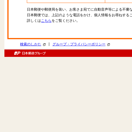
日本郵便や郵便局を装い、お客さま宛てに自動音声等による不審
日本郵便では、上記のような電話をかけ、個人情報をお尋ねする
詳しくは
こちら
をご覧ください。
|
検索のしかた
グループ・プライバシーポリシー