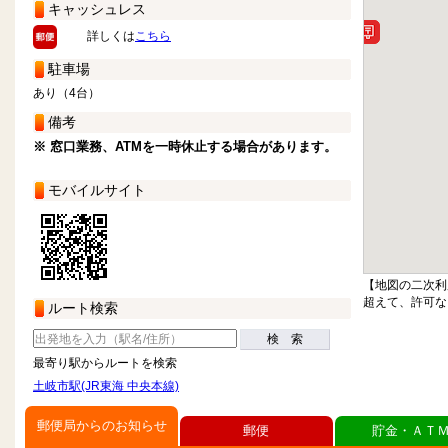
キャッシュレス
詳しくは
こちら
駐車場
あり（4台）
備考
※ 窓口業務、ATMを一時休止する場合があります。
モバイルサイト
【地図の二次利
超えて、許可な
ルート検索
検 索
最寄り駅からルートを検索
土岐市駅(JR東海 中央本線)
郵便局からのお知らせ
郵便
貯金・ＡＴ