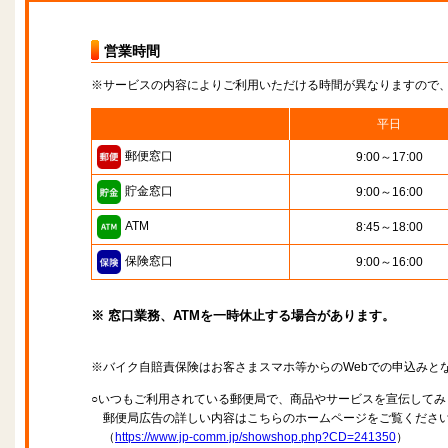
営業時間
※サービスの内容によりご利用いただける時間が異なりますので
平日
郵便窓口
9:00～17:00
貯金窓口
9:00～16:00
ATM
8:45～18:00
保険窓口
9:00～16:00
※ 窓口業務、ATMを一時休止する場合があります。
※バイク自賠責保険はお客さまスマホ等からのWebでの申込みと
○いつもご利用されている郵便局で、商品やサービスを宣伝してみ
郵便局広告の詳しい内容はこちらのホームページをご覧くださ
（
https://www.jp-comm.jp/showshop.php?CD=241350
）