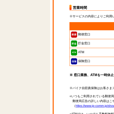
営業時間
※サービスの内容によりご利用
郵便窓口
貯金窓口
ATM
保険窓口
※ 窓口業務、ATMを一時休
※バイク自賠責保険はお客さま
○いつもご利用されている郵便
郵便局広告の詳しい内容はこち
（
https://www.jp-comm.jp/s