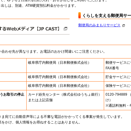
料で、ゆうちょ口座のお預け入れ・お引き出しをご利用いただけます。
出しは、別途、ATM硬貨預払料金がかかります。
くらしを支える郵便局サ
郵便局のみまもりサービス
い合わせ先が異なります。お電話のおかけ間違いにご注意ください。
岐阜県庁内郵便局
（日本郵便株式会社）
郵便サービスに
FAX番号
岐阜県庁内郵便局
（日本郵便株式会社）
貯金サービスに
岐阜県庁内郵便局
（日本郵便株式会社）
保険サービスに
うお取引の停止
カード紛失センター
（株式会社ゆうちょ銀行）
0120-7948
または上記店舗
け）
※通話料無料・
さま宛てに自動音声等による不審な電話がかかってくる事案が発生しています。
話をかけ、個人情報をお尋ねすることはありません。
。