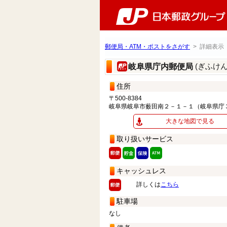
郵便局・ATM・ポストをさがす
> 詳細表示
(ぎふけ
岐阜県庁内郵便局
住所
〒500-8384
岐阜県岐阜市薮田南２－１－１（岐阜県庁
大きな地図で見る
取り扱いサービス
キャッシュレス
詳しくは
こちら
駐車場
なし