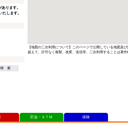
があります。
休業いたします。
【地図の二次利用について】このページで公開している地図及び
超えて、許可なく複製、改変、送信等、二次利用することは著作
検 索
便
貯金・ＡＴＭ
保険