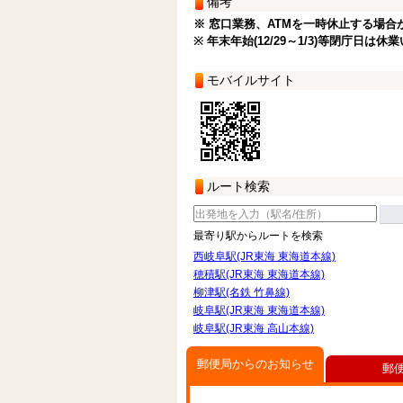
備考
※ 窓口業務、ATMを一時休止する場合
※ 年末年始(12/29～1/3)等閉庁日は
モバイルサイト
ルート検索
最寄り駅からルートを検索
西岐阜駅(JR東海 東海道本線)
穂積駅(JR東海 東海道本線)
柳津駅(名鉄 竹鼻線)
岐阜駅(JR東海 東海道本線)
岐阜駅(JR東海 高山本線)
郵便局からのお知らせ
郵