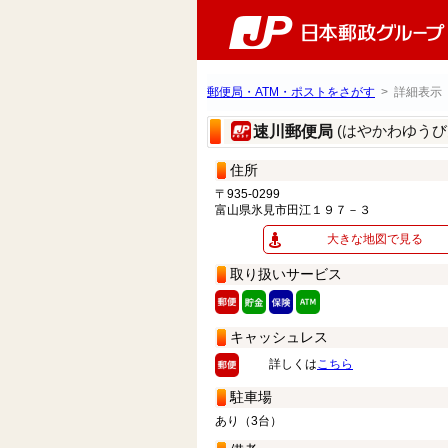
郵便局・ATM・ポストをさがす
> 詳細表示
(はやかわゆうび
速川郵便局
住所
〒935-0299
富山県氷見市田江１９７－３
大きな地図で見る
取り扱いサービス
キャッシュレス
詳しくは
こちら
駐車場
あり（3台）