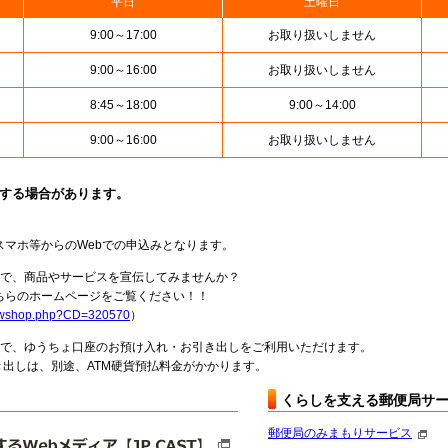
平日
土曜日
9:00～17:00
お取り扱いしません
9:00～16:00
お取り扱いしません
8:45～18:00
9:00～14:00
9:00～16:00
お取り扱いしません
止する場合があります。
スマホ等からのWebでの申込みとなります。
局で、商品やサービスを宣伝してみませんか？
らのホームページをご覧ください！！
howshop.php?CD=320570
）
料で、ゆうちょ口座のお預け入れ・お引き出しをご利用いただけます。
出しは、別途、ATM硬貨預払料金がかかります。
くらしを支える郵便局サ
郵便局のみまもりサービス