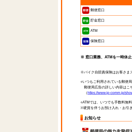
郵便窓口
貯金窓口
ATM
保険窓口
※ 窓口業務、ATMを一時休
※バイク自賠責保険はお客さま
○いつもご利用されている郵便
郵便局広告の詳しい内容はこち
（
https://www.jp-comm.jp/s
○ATMでは、いつでも手数料無
※硬貨を伴うお預け入れ・お引き
お知らせ