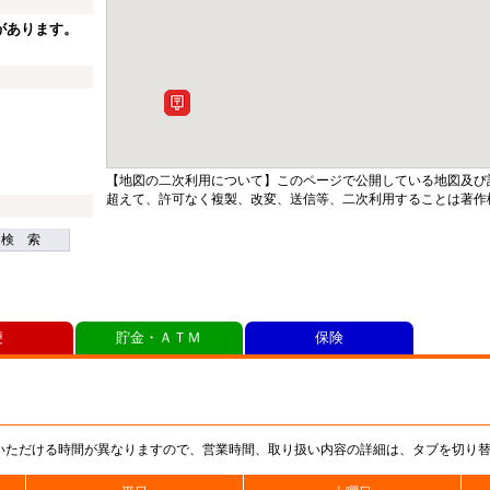
があります。
【地図の二次利用について】このページで公開している地図及び
超えて、許可なく複製、改変、送信等、二次利用することは著作
検 索
便
貯金・ＡＴＭ
保険
いただける時間が異なりますので、営業時間、取り扱い内容の詳細は、タブを切り