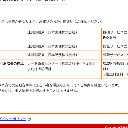
い合わせ先が異なります。お電話のおかけ間違いにご注意ください。
速川郵便局
（日本郵便株式会社）
郵便サービスに
FAX番号
速川郵便局
（日本郵便株式会社）
貯金サービスに
速川郵便局
（日本郵便株式会社）
保険サービスに
うお取引の停止
カード紛失センター
（株式会社ゆうちょ銀行）
0120-7948
または上記店舗
け）
※通話料無料・
さま宛てに自動音声等による不審な電話がかかってくる事案が発生しています。
話をかけ、個人情報をお尋ねすることはありません。
。
イバシーポリシー