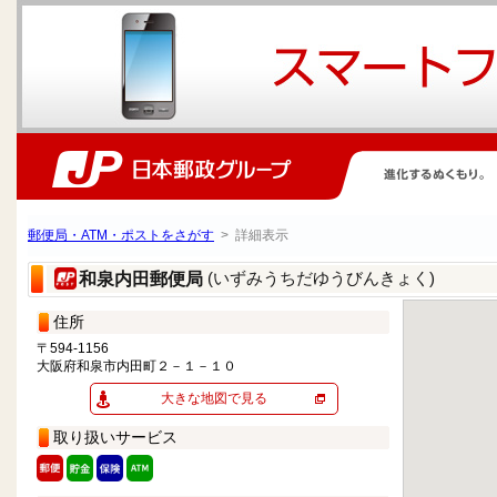
郵便局・ATM・ポストをさがす
> 詳細表示
(いずみうちだゆうびんきょく)
和泉内田郵便局
住所
〒594-1156
大阪府和泉市内田町２－１－１０
大きな地図で見る
取り扱いサービス