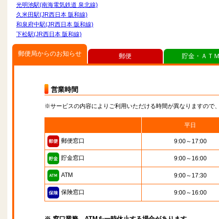
光明池駅(南海電気鉄道 泉北線)
久米田駅(JR西日本 阪和線)
和泉府中駅(JR西日本 阪和線)
下松駅(JR西日本 阪和線)
郵便局からのお知らせ
郵便
貯金・ＡＴ
営業時間
※サービスの内容によりご利用いただける時間が異なりますので
平日
郵便窓口
9:00～17:00
貯金窓口
9:00～16:00
ATM
9:00～17:30
保険窓口
9:00～16:00
※ 窓口業務、ATMを一時休止する場合があります。