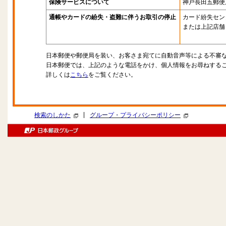
保険サービスについて
神戸長田五郵便
通帳やカードの紛失・盗難に伴うお取引の停止
カード紛失セン
または上記店舗
日本郵便や郵便局を装い、お客さま宛てに自動音声等による不審
日本郵便では、上記のような電話をかけ、個人情報をお尋ねする
詳しくは
こちら
をご覧ください。
|
検索のしかた
グループ・プライバシーポリシー