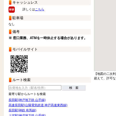
キャッシュレス
詳しくは
こちら
駐車場
なし
備考
※ 窓口業務、ATMを一時休止する場合があります。
モバイルサイト
【地図の二次利
超えて、許可な
ルート検索
検 索
最寄り駅からルートを検索
長田駅(神戸地下鉄 山手線)
高速長田駅(山陽電気鉄道 神戸高速東西線)
長田駅(神鉄 有馬線)
上沢駅(神戸地下鉄 山手線)