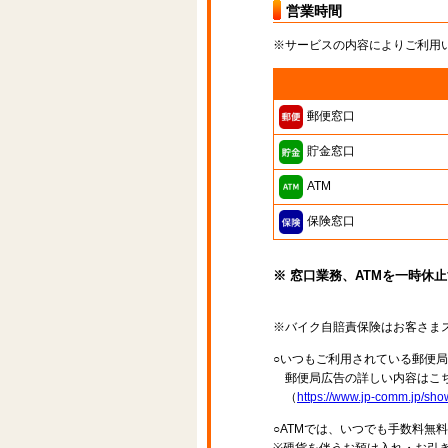
営業時間
※サービスの内容によりご利用
郵便窓口
貯金窓口
ATM
保険窓口
※ 窓口業務、ATMを一時休
※バイク自賠責保険はお客さま
○いつもご利用されている郵便
郵便局広告の詳しい内容はこち
（
https://www.jp-comm.jp/s
○ATMでは、いつでも手数料無