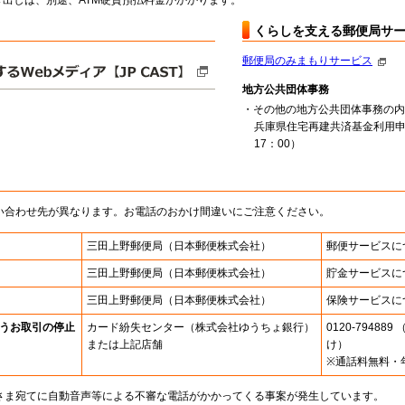
出しは、別途、ATM硬貨預払料金がかかります。
くらしを支える郵便局サ
郵便局のみまもりサービス
地方公共団体事務
・その他の地方公共団体事務の内
兵庫県住宅再建共済基金利用申
17：00）
い合わせ先が異なります。お電話のおかけ間違いにご注意ください。
三田上野郵便局
（日本郵便株式会社）
郵便サービスに
三田上野郵便局
（日本郵便株式会社）
貯金サービスに
三田上野郵便局
（日本郵便株式会社）
保険サービスに
うお取引の停止
カード紛失センター
（株式会社ゆうちょ銀行）
0120-7948
または上記店舗
け）
※通話料無料・
さま宛てに自動音声等による不審な電話がかかってくる事案が発生しています。