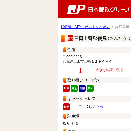
郵便局・ATM・ポストをさがす
> 詳細表示
(さんだう
三田上野郵便局
住所
〒669-1513
兵庫県三田市三輪１２９４－４４
大きな地図で見る
取り扱いサービス
キャッシュレス
詳しくは
こちら
駐車場
あり（2台）