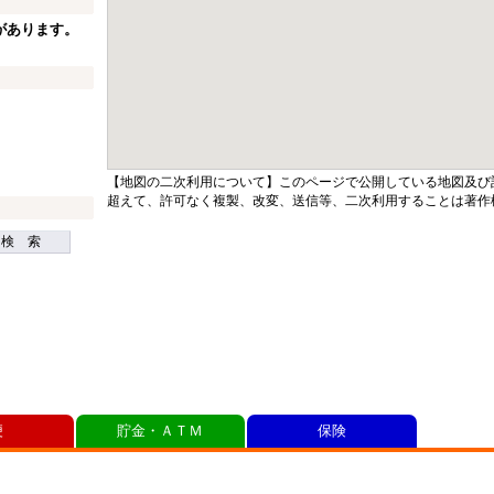
があります。
【地図の二次利用について】このページで公開している地図及び
超えて、許可なく複製、改変、送信等、二次利用することは著作
検 索
便
貯金・ＡＴＭ
保険