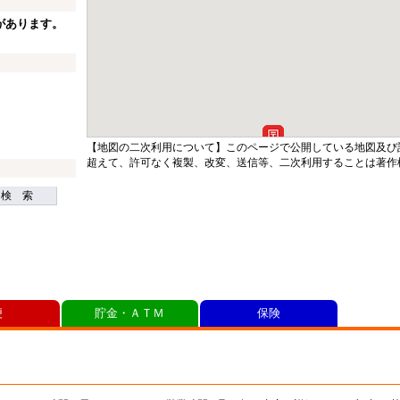
があります。
【地図の二次利用について】このページで公開している地図及び
超えて、許可なく複製、改変、送信等、二次利用することは著作
検 索
便
貯金・ＡＴＭ
保険