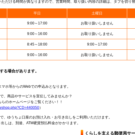
いただける時間が異なりますので、営業時間、取り扱い内容の詳細は、タブを切り
平日
土曜日
9:00～17:00
お取り扱いしません
9:00～16:00
お取り扱いしません
8:45～18:00
9:00～17:00
9:00～16:00
お取り扱いしません
止する場合があります。
スマホ等からのWebでの申込みとなります。
局で、商品やサービスを宣伝してみませんか？
らのホームページをご覧ください！！
howshop.php?CD=440050
）
料で、ゆうちょ口座のお預け入れ・お引き出しをご利用いただけます。
出しは、別途、ATM硬貨預払料金がかかります。
くらしを支える郵便局サ