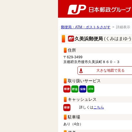
郵便局・ATM・ポストをさがす
> 詳細表示
(くみはまゆう
久美浜郵便局
住所
〒629-3499
京都府京丹後市久美浜町８６０－３
大きな地図で見る
取り扱いサービス
キャッシュレス
詳しくは
こちら
駐車場
あり（4台）