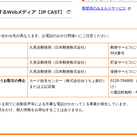
郵便局のみまもりサービス
い合わせ先が異なります。お電話のおかけ間違いにご注意ください。
久美浜郵便局
（日本郵便株式会社）
郵便サービスに
FAX番号
久美浜郵便局
（日本郵便株式会社）
貯金サービスに
久美浜郵便局
（日本郵便株式会社）
保険サービスに
うお取引の停止
カード紛失センター
（株式会社ゆうちょ銀行）
0120-7948
または上記店舗
け）
※通話料無料・
さま宛てに自動音声等による不審な電話がかかってくる事案が発生しています。
話をかけ、個人情報をお尋ねすることはありません。
。