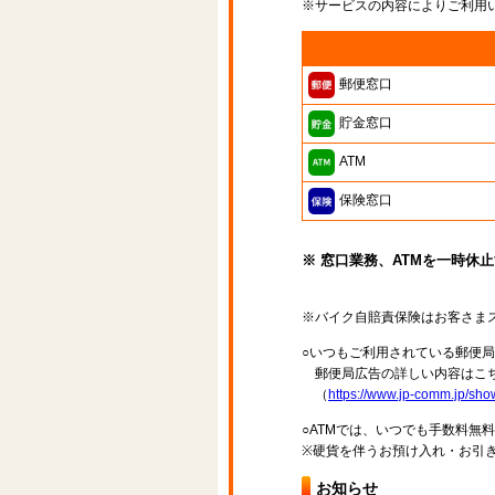
※サービスの内容によりご利用
郵便窓口
貯金窓口
ATM
保険窓口
※ 窓口業務、ATMを一時休
※バイク自賠責保険はお客さま
○いつもご利用されている郵便
郵便局広告の詳しい内容はこち
（
https://www.jp-comm.jp/s
○ATMでは、いつでも手数料無
※硬貨を伴うお預け入れ・お引き
お知らせ