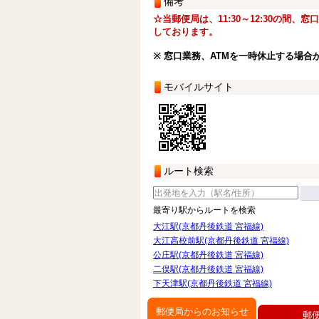
備考
☆当郵便局は、11:30～12:30の間、
しております。
※ 窓口業務、ATMを一時休止する場合
モバイルサイト
ルート検索
最寄り駅からルートを検索
大江駅(京都丹後鉄道 宮福線)
大江高校前駅(京都丹後鉄道 宮福線)
公庄駅(京都丹後鉄道 宮福線)
二俣駅(京都丹後鉄道 宮福線)
下天津駅(京都丹後鉄道 宮福線)
郵便局からのお知らせ
郵