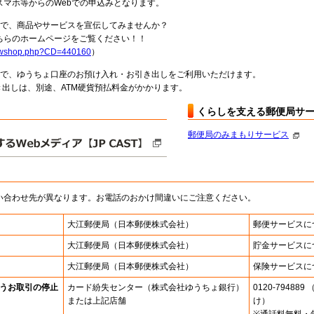
スマホ等からのWebでの申込みとなります。
局で、商品やサービスを宣伝してみませんか？
らのホームページをご覧ください！！
howshop.php?CD=440160
）
料で、ゆうちょ口座のお預け入れ・お引き出しをご利用いただけます。
出しは、別途、ATM硬貨預払料金がかかります。
くらしを支える郵便局サ
郵便局のみまもりサービス
い合わせ先が異なります。お電話のおかけ間違いにご注意ください。
大江郵便局
（日本郵便株式会社）
郵便サービスに
大江郵便局
（日本郵便株式会社）
貯金サービスに
大江郵便局
（日本郵便株式会社）
保険サービスに
うお取引の停止
カード紛失センター
（株式会社ゆうちょ銀行）
0120-7948
または上記店舗
け）