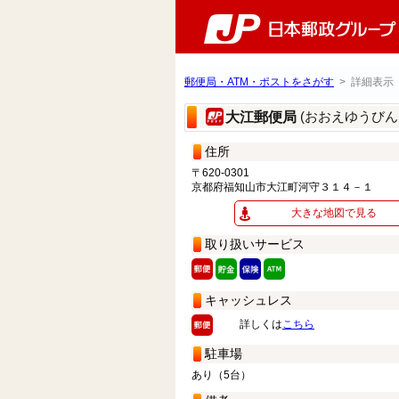
郵便局・ATM・ポストをさがす
> 詳細表示
(おおえゆうびん
大江郵便局
住所
〒620-0301
京都府福知山市大江町河守３１４－１
大きな地図で見る
取り扱いサービス
キャッシュレス
詳しくは
こちら
駐車場
あり（5台）