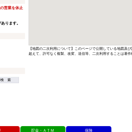
窓口の営業を休止
があります。
【地図の二次利用について】このページで公開している地図及び
超えて、許可なく複製、改変、送信等、二次利用することは著作
検 索
便
貯金・ＡＴＭ
保険