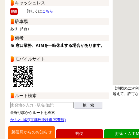
キャッシュレス
詳しくは
こちら
駐車場
あり（5台）
備考
※ 窓口業務、ATMを一時休止する場合があります。
モバイルサイト
【地図の二次利
超えて、許可な
ルート検索
検 索
最寄り駅からルートを検索
かぶと山駅(京都丹後鉄道 宮豊線)
郵便局からのお知らせ
郵便
貯金・ＡＴ