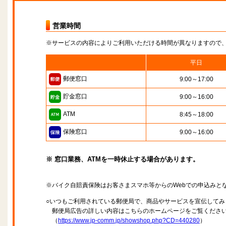
営業時間
※サービスの内容によりご利用いただける時間が異なりますので
平日
郵便窓口
9:00～17:00
貯金窓口
9:00～16:00
ATM
8:45～18:00
保険窓口
9:00～16:00
※ 窓口業務、ATMを一時休止する場合があります。
※バイク自賠責保険はお客さまスマホ等からのWebでの申込みと
○いつもご利用されている郵便局で、商品やサービスを宣伝してみ
郵便局広告の詳しい内容はこちらのホームページをご覧くださ
（
https://www.jp-comm.jp/showshop.php?CD=440280
）