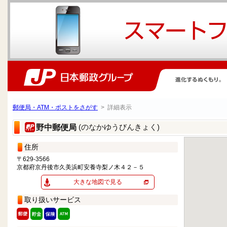
郵便局・ATM・ポストをさがす
> 詳細表示
(のなかゆうびんきょく)
野中郵便局
住所
〒629-3566
京都府京丹後市久美浜町安養寺梨ノ木４２－５
大きな地図で見る
取り扱いサービス