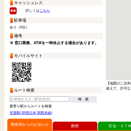
キャッシュレス
詳しくは
こちら
駐車場
あり（6台）
備考
※ 窓口業務、ATMを一時休止する場合があります。
モバイルサイト
【地図の二次利
超えて、許可な
ルート検索
検 索
最寄り駅からルートを検索
笠置駅(JR西日本 関西本線)
郵便局からのお知らせ
郵便
貯金・ＡＴ