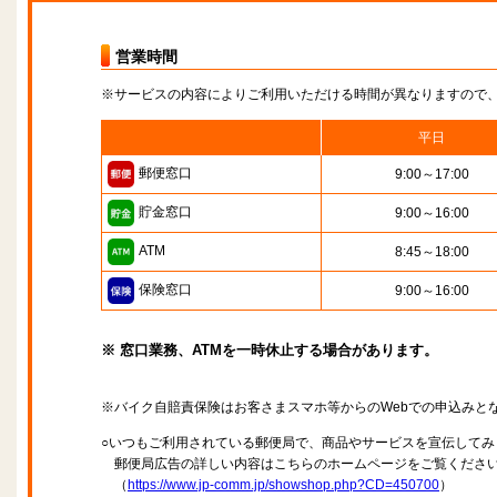
営業時間
※サービスの内容によりご利用いただける時間が異なりますので
平日
郵便窓口
9:00～17:00
貯金窓口
9:00～16:00
ATM
8:45～18:00
保険窓口
9:00～16:00
※ 窓口業務、ATMを一時休止する場合があります。
※バイク自賠責保険はお客さまスマホ等からのWebでの申込みと
○いつもご利用されている郵便局で、商品やサービスを宣伝してみ
郵便局広告の詳しい内容はこちらのホームページをご覧くださ
（
https://www.jp-comm.jp/showshop.php?CD=450700
）