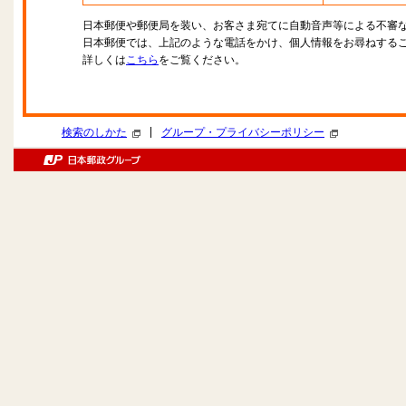
日本郵便や郵便局を装い、お客さま宛てに自動音声等による不審
日本郵便では、上記のような電話をかけ、個人情報をお尋ねする
詳しくは
こちら
をご覧ください。
|
検索のしかた
グループ・プライバシーポリシー