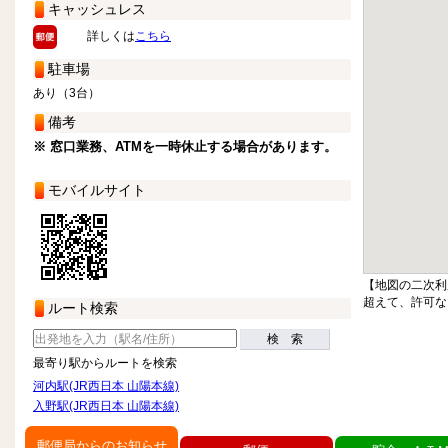
キャッシュレス
詳しくは
こちら
駐車場
あり（3台）
備考
※ 窓口業務、ATMを一時休止する場合があります。
モバイルサイト
【地図の二次利
超えて、許可な
ルート検索
検 索
最寄り駅からルートを検索
河内駅(JR西日本 山陽本線)
入野駅(JR西日本 山陽本線)
郵便局からのお知らせ