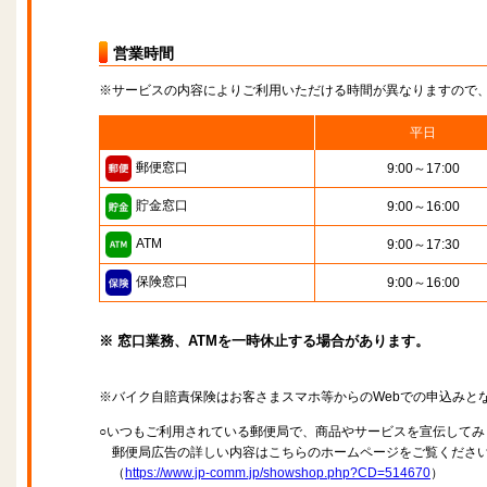
営業時間
※サービスの内容によりご利用いただける時間が異なりますので
平日
郵便窓口
9:00～17:00
貯金窓口
9:00～16:00
ATM
9:00～17:30
保険窓口
9:00～16:00
※ 窓口業務、ATMを一時休止する場合があります。
※バイク自賠責保険はお客さまスマホ等からのWebでの申込みと
○いつもご利用されている郵便局で、商品やサービスを宣伝してみ
郵便局広告の詳しい内容はこちらのホームページをご覧くださ
（
https://www.jp-comm.jp/showshop.php?CD=514670
）