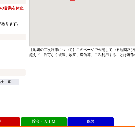
窓口の営業を休止
があります。
【地図の二次利用について】このページで公開している地図及び
超えて、許可なく複製、改変、送信等、二次利用することは著作
検 索
便
貯金・ＡＴＭ
保険