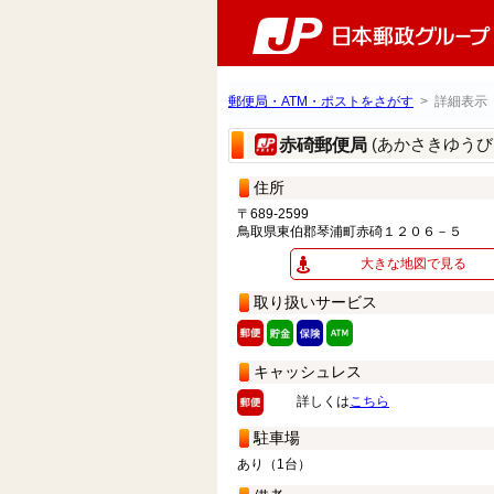
郵便局・ATM・ポストをさがす
> 詳細表示
(あかさきゆうび
赤碕郵便局
住所
〒689-2599
鳥取県東伯郡琴浦町赤碕１２０６－５
大きな地図で見る
取り扱いサービス
キャッシュレス
詳しくは
こちら
駐車場
あり（1台）