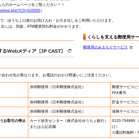
らのホームページをご覧ください！！
howshop.php?CD=520050
）
料で、ゆうちょ口座のお預け入れ・お引き出しをご利用いただけます。
出しは、別途、ATM硬貨預払料金がかかります。
くらしを支える郵便局サ
郵便局のみまもりサービス
い合わせ先が異なります。お電話のおかけ間違いにご注意ください。
赤碕郵便局
（日本郵便株式会社）
郵便サービスに
FAX番号
赤碕郵便局
（日本郵便株式会社）
貯金サービスに
赤碕郵便局
（日本郵便株式会社）
保険サービスに
うお取引の停止
カード紛失センター
（株式会社ゆうちょ銀行）
0120-7948
または上記店舗
け）
※通話料無料・