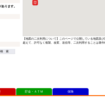
があります。
【地図の二次利用について】このページで公開している地図及び
超えて、許可なく複製、改変、送信等、二次利用することは著作
検 索
便
貯金・ＡＴＭ
保険