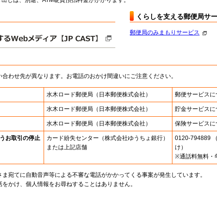
出しは、別途、ATM硬貨預払料金がかかります。
くらしを支える郵便局サ
郵便局のみまもりサービス
い合わせ先が異なります。お電話のおかけ間違いにご注意ください。
水木ロード郵便局
（日本郵便株式会社）
郵便サービスに
水木ロード郵便局
（日本郵便株式会社）
貯金サービスに
水木ロード郵便局
（日本郵便株式会社）
保険サービスに
うお取引の停止
カード紛失センター
（株式会社ゆうちょ銀行）
0120-7948
または上記店舗
け）
※通話料無料・
さま宛てに自動音声等による不審な電話がかかってくる事案が発生しています。
話をかけ、個人情報をお尋ねすることはありません。
。