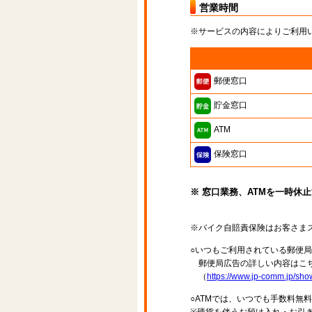
営業時間
※サービスの内容によりご利用
郵便窓口
貯金窓口
ATM
保険窓口
※ 窓口業務、ATMを一時休
※バイク自賠責保険はお客さま
○いつもご利用されている郵便
郵便局広告の詳しい内容はこち
（
https://www.jp-comm.jp/s
○ATMでは、いつでも手数料無