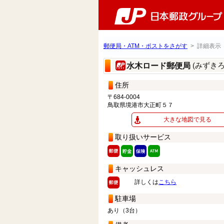
郵便局・ATM・ポストをさがす
> 詳細表示
(みずき
水木ロード郵便局
住所
〒684-0004
鳥取県境港市大正町５７
大きな地図で見る
取り扱いサービス
キャッシュレス
詳しくは
こちら
駐車場
あり（3台）