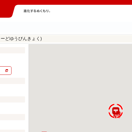
ろーどゆうびんきょく)