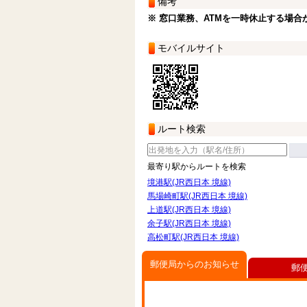
備考
※ 窓口業務、ATMを一時休止する場合
モバイルサイト
ルート検索
最寄り駅からルートを検索
境港駅(JR西日本 境線)
馬場崎町駅(JR西日本 境線)
上道駅(JR西日本 境線)
余子駅(JR西日本 境線)
高松町駅(JR西日本 境線)
郵便局からのお知らせ
郵