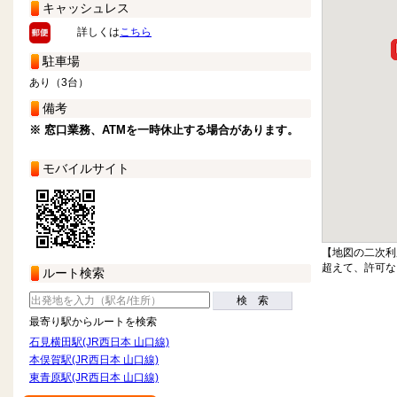
キャッシュレス
詳しくは
こちら
駐車場
あり（3台）
備考
※ 窓口業務、ATMを一時休止する場合があります。
モバイルサイト
【地図の二次利
超えて、許可な
ルート検索
検 索
最寄り駅からルートを検索
石見横田駅(JR西日本 山口線)
本俣賀駅(JR西日本 山口線)
東青原駅(JR西日本 山口線)