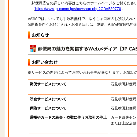
郵便局広告の詳しい内容はこちらのホームページをご覧くださ
（
https://www.jp-comm.jp/showshop.php?CD=530770
）
○ATMでは、いつでも手数料無料で、ゆうちょ口座のお預け入れ
※硬貨を伴うお預け入れ・お引き出しは、別途、ATM硬貨預払料
お知らせ
お問い合わせ
※サービスの内容によってお問い合わせ先が異なります。お電話
郵便サービスについて
石見横田郵便局
貯金サービスについて
石見横田郵便局
保険サービスについて
石見横田郵便局
通帳やカードの紛失・盗難に伴うお取引の停止
カード紛失セン
または上記店舗