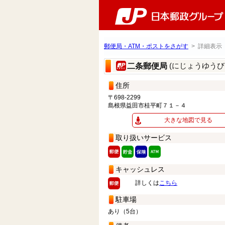
郵便局・ATM・ポストをさがす
> 詳細表示
(にじょうゆうび
二条郵便局
住所
〒698-2299
島根県益田市桂平町７１－４
大きな地図で見る
取り扱いサービス
キャッシュレス
詳しくは
こちら
駐車場
あり（5台）