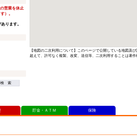
窓口の営業を休止
ます）。
があります。
【地図の二次利用について】このページで公開している地図及び
超えて、許可なく複製、改変、送信等、二次利用することは著作
検 索
便
貯金・ＡＴＭ
保険