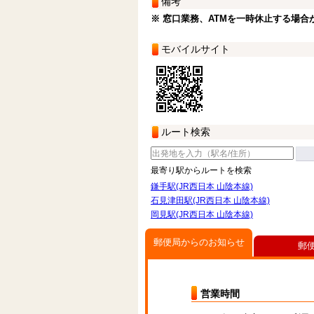
備考
※ 窓口業務、ATMを一時休止する場合
モバイルサイト
ルート検索
最寄り駅からルートを検索
鎌手駅(JR西日本 山陰本線)
石見津田駅(JR西日本 山陰本線)
岡見駅(JR西日本 山陰本線)
郵便局からのお知らせ
郵
営業時間