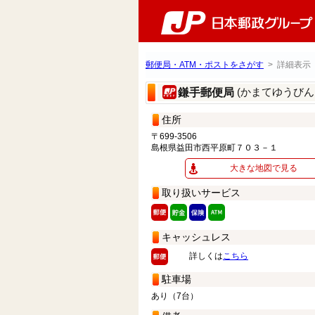
郵便局・ATM・ポストをさがす
> 詳細表示
(かまてゆうびん
鎌手郵便局
住所
〒699-3506
島根県益田市西平原町７０３－１
大きな地図で見る
取り扱いサービス
キャッシュレス
詳しくは
こちら
駐車場
あり（7台）