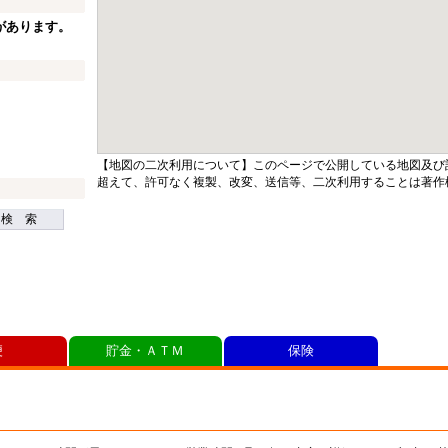
があります。
【地図の二次利用について】このページで公開している地図及び
超えて、許可なく複製、改変、送信等、二次利用することは著作
検 索
便
貯金・ＡＴＭ
保険