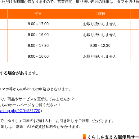
いただける時間が異なりますので、営業時間、取り扱い内容の詳細は、タブを切り
平日
土曜日
9:00～17:00
お取り扱いしません
9:00～16:00
お取り扱いしません
9:00～17:30
9:00～12:30
9:00～16:00
お取り扱いしません
止する場合があります。
スマホ等からのWebでの申込みとなります。
局で、商品やサービスを宣伝してみませんか？
らのホームページをご覧ください！！
howshop.php?CD=531720
）
料で、ゆうちょ口座のお預け入れ・お引き出しをご利用いただけます。
出しは、別途、ATM硬貨預払料金がかかります。
くらしを支える郵便局サ