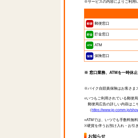
※サービスの内容によりご利用
郵便窓口
貯金窓口
ATM
保険窓口
※ 窓口業務、ATMを一時休
※バイク自賠責保険はお客さま
○いつもご利用されている郵便
郵便局広告の詳しい内容はこち
（
https://www.jp-comm.jp/s
○ATMでは、いつでも手数料無
※硬貨を伴うお預け入れ・お引き
お知らせ