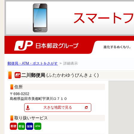
郵便局・ATM・ポストをさがす
> 詳細表示
(ふたかわゆうびんきょく)
二川郵便局
住所
〒698-0202
島根県益田市美都町宇津川ロ７１０
大きな地図で見る
取り扱いサービス