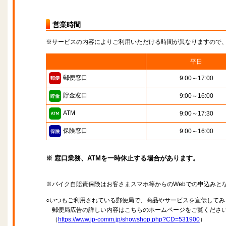
営業時間
※サービスの内容によりご利用いただける時間が異なりますので
平日
郵便窓口
9:00～17:00
貯金窓口
9:00～16:00
ATM
9:00～17:30
保険窓口
9:00～16:00
※ 窓口業務、ATMを一時休止する場合があります。
※バイク自賠責保険はお客さまスマホ等からのWebでの申込みと
○いつもご利用されている郵便局で、商品やサービスを宣伝してみ
郵便局広告の詳しい内容はこちらのホームページをご覧くださ
（
https://www.jp-comm.jp/showshop.php?CD=531900
）