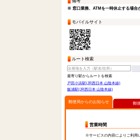
備考
※ 窓口業務、ATMを一時休止する場合
モバイルサイト
ルート検索
最寄り駅からルートを検索
戸田小浜駅(JR西日本 山陰本線)
飯浦駅(JR西日本 山陰本線)
郵便局からのお知らせ
郵
営業時間
※サービスの内容によりご利用