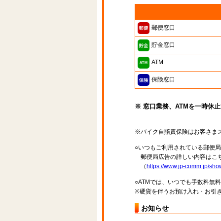
郵便窓口
貯金窓口
ATM
保険窓口
※ 窓口業務、ATMを一時休
※バイク自賠責保険はお客さま
○いつもご利用されている郵便
郵便局広告の詳しい内容はこち
（
https://www.jp-comm.jp/s
○ATMでは、いつでも手数料無
※硬貨を伴うお預け入れ・お引き
お知らせ