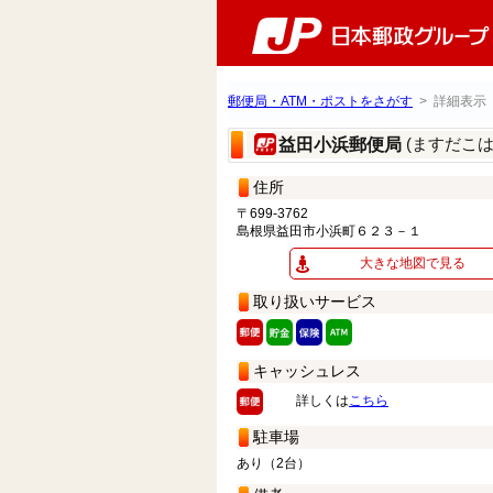
郵便局・ATM・ポストをさがす
> 詳細表示
(ますだこ
益田小浜郵便局
住所
〒699-3762
島根県益田市小浜町６２３－１
大きな地図で見る
取り扱いサービス
キャッシュレス
詳しくは
こちら
駐車場
あり（2台）