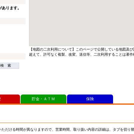
があります。
【地図の二次利用について】このページで公開している地図及び
超えて、許可なく複製、改変、送信等、二次利用することは著作
検 索
便
貯金・ＡＴＭ
保険
いただける時間が異なりますので、営業時間、取り扱い内容の詳細は、タブを切り