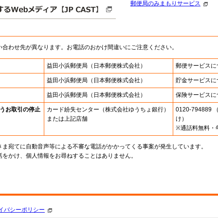
郵便局のみまもりサービス
い合わせ先が異なります。お電話のおかけ間違いにご注意ください。
益田小浜郵便局
（日本郵便株式会社）
郵便サービスに
益田小浜郵便局
（日本郵便株式会社）
貯金サービスに
益田小浜郵便局
（日本郵便株式会社）
保険サービスに
うお取引の停止
カード紛失センター
（株式会社ゆうちょ銀行）
0120-7948
または上記店舗
け）
※通話料無料・
さま宛てに自動音声等による不審な電話がかかってくる事案が発生しています。
話をかけ、個人情報をお尋ねすることはありません。
。
イバシーポリシー