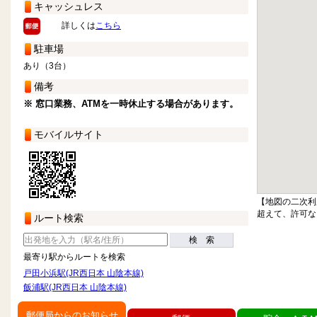
キャッシュレス
詳しくは
こちら
駐車場
あり（3台）
備考
※ 窓口業務、ATMを一時休止する場合があります。
モバイルサイト
【地図の二次利
超えて、許可な
ルート検索
検 索
最寄り駅からルートを検索
戸田小浜駅(JR西日本 山陰本線)
飯浦駅(JR西日本 山陰本線)
郵便局からのお知らせ