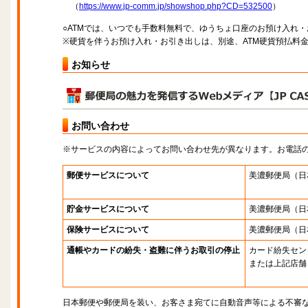
（
https://www.jp-comm.jp/showshop.php?CD=532500
）
○ATMでは、いつでも手数料無料で、ゆうちょ口座のお預け入れ
※硬貨を伴うお預け入れ・お引き出しは、別途、ATM硬貨預払料
お知らせ
お問い合わせ
※サービスの内容によってお問い合わせ先が異なります。お電話
郵便サービスについて
美濃郵便局
（日
貯金サービスについて
美濃郵便局
（日
保険サービスについて
美濃郵便局
（日
通帳やカードの紛失・盗難に伴うお取引の停止
カード紛失セン
または上記店舗
日本郵便や郵便局を装い、お客さま宛てに自動音声等による不審