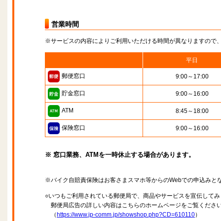
営業時間
※サービスの内容によりご利用いただける時間が異なりますので
平日
郵便窓口
9:00～17:00
貯金窓口
9:00～16:00
ATM
8:45～18:00
保険窓口
9:00～16:00
※ 窓口業務、ATMを一時休止する場合があります。
※バイク自賠責保険はお客さまスマホ等からのWebでの申込みと
○いつもご利用されている郵便局で、商品やサービスを宣伝してみ
郵便局広告の詳しい内容はこちらのホームページをご覧くださ
（
https://www.jp-comm.jp/showshop.php?CD=610110
）