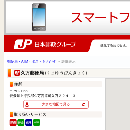
郵便局・ATM・ポストをさがす
> 詳細表示
(くまゆうびんきょく)
久万郵便局
住所
〒791-1299
愛媛県上浮穴郡久万高原町久万２２４－３
大きな地図で見る
取り扱いサービス