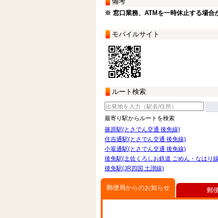
備考
※ 窓口業務、ATMを一時休止する場合
モバイルサイト
ルート検索
最寄り駅からルートを検索
篠原駅(とさでん交通 後免線)
住吉通駅(とさでん交通 後免線)
小篭通駅(とさでん交通 後免線)
後免駅(土佐くろしお鉄道 ごめん・なはり線
後免駅(JR四国 土讃線)
郵便局からのお知らせ
郵