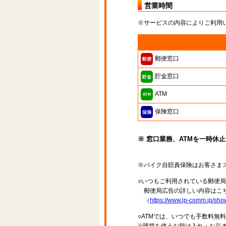
営業時間
※サービスの内容によりご利用
郵便窓口
貯金窓口
ATM
保険窓口
※ 窓口業務、ATMを一時休
※バイク自賠責保険はお客さま
○いつもご利用されている郵便
郵便局広告の詳しい内容はこち
（
https://www.jp-comm.jp/s
○ATMでは、いつでも手数料無