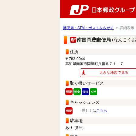
郵便局・ATM・ポストをさがす
> 詳細表示
(なんこく
南国岡豊郵便局
住所
〒783-0044
高知県南国市岡豊町八幡５７１－７
大きな地図で見る
取り扱いサービス
キャッシュレス
詳しくは
こちら
駐車場
あり（5台）