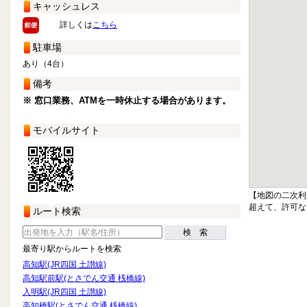
キャッシュレス
詳しくは
こちら
駐車場
あり（4台）
備考
※ 窓口業務、ATMを一時休止する場合があります。
モバイルサイト
【地図の二次利
超えて、許可な
ルート検索
検 索
最寄り駅からルートを検索
高知駅(JR四国 土讃線)
高知駅前駅(とさでん交通 桟橋線)
入明駅(JR四国 土讃線)
高知橋駅(とさでん交通 桟橋線)