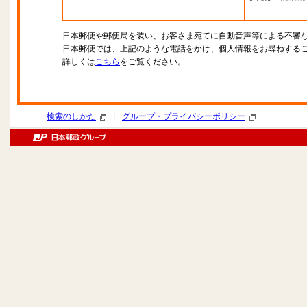
日本郵便や郵便局を装い、お客さま宛てに自動音声等による不審
日本郵便では、上記のような電話をかけ、個人情報をお尋ねする
詳しくは
こちら
をご覧ください。
|
検索のしかた
グループ・プライバシーポリシー