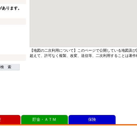
があります。
【地図の二次利用について】このページで公開している地図及び
超えて、許可なく複製、改変、送信等、二次利用することは著作
検 索
便
貯金・ＡＴＭ
保険