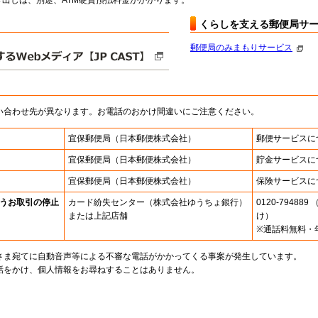
出しは、別途、ATM硬貨預払料金がかかります。
くらしを支える郵便局サ
郵便局のみまもりサービス
い合わせ先が異なります。お電話のおかけ間違いにご注意ください。
宜保郵便局
（日本郵便株式会社）
郵便サービスに
宜保郵便局
（日本郵便株式会社）
貯金サービスに
宜保郵便局
（日本郵便株式会社）
保険サービスに
うお取引の停止
カード紛失センター
（株式会社ゆうちょ銀行）
0120-7948
または上記店舗
け）
※通話料無料・
さま宛てに自動音声等による不審な電話がかかってくる事案が発生しています。
話をかけ、個人情報をお尋ねすることはありません。
。