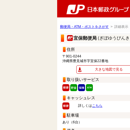
郵便局・ATM・ポストをさがす
> 詳細表示
(ぎぼゆうびんき
宜保郵便局
住所
〒901-0244
沖縄県豊見城市字宜保22番地
大きな地図で見る
取り扱いサービス
キャッシュレス
詳しくは
こちら
駐車場
あり（6台）