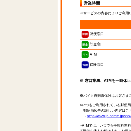
営業時間
※サービスの内容によりご利用
郵便窓口
貯金窓口
ATM
保険窓口
※ 窓口業務、ATMを一時休
※バイク自賠責保険はお客さま
○いつもご利用されている郵便
郵便局広告の詳しい内容はこち
（
https://www.jp-comm.jp/s
○ATMでは、いつでも手数料無