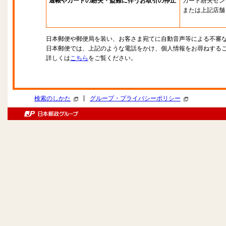
通帳やカードの紛失・盗難に伴うお取引の停止
カード紛失セン
または上記店舗
日本郵便や郵便局を装い、お客さま宛てに自動音声等による不審
日本郵便では、上記のような電話をかけ、個人情報をお尋ねする
詳しくは
こちら
をご覧ください。
|
検索のしかた
グループ・プライバシーポリシー