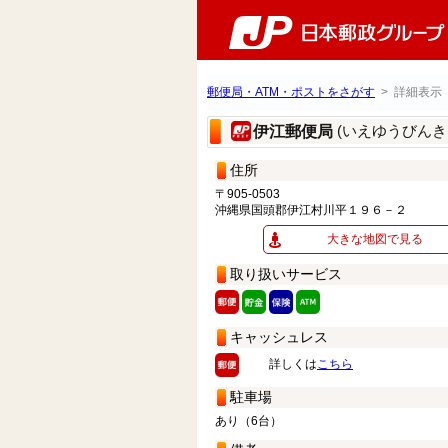
郵便局・ATM・ポストをさがす
> 詳細表示
(いえゆうびんき
伊江郵便局
住所
〒905-0503
沖縄県国頭郡伊江村川平１９６－２
大きな地図で見る
取り扱いサービス
キャッシュレス
詳しくは
こちら
駐車場
あり（6台）