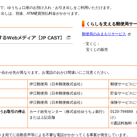
料で、ゆうちょ口座のお預け入れ・お引き出しをご利用いただけます。
出しは、別途、ATM硬貨預払料金がかかります。
くらしを支える郵便局サ
郵便局のみまもりサービス
・宝くじ：
宝くじの販売
い合わせ先が異なります。お電話のおかけ間違いにご注意ください。
伊江郵便局
（日本郵便株式会社）
郵便サービスに
伊江郵便局
（日本郵便株式会社）
貯金サービスに
伊江郵便局
（日本郵便株式会社）
保険サービスに
うお取引の停止
カード紛失センター
（株式会社ゆうちょ銀行）
0120-7948
または上記店舗
け）
※通話料無料・
さま宛てに自動音声等による不審な電話がかかってくる事案が発生しています。