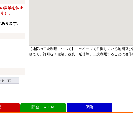
窓口の営業を休止
ます）。
があります。
【地図の二次利用について】このページで公開している地図及び
超えて、許可なく複製、改変、送信等、二次利用することは著作
検 索
便
貯金・ＡＴＭ
保険